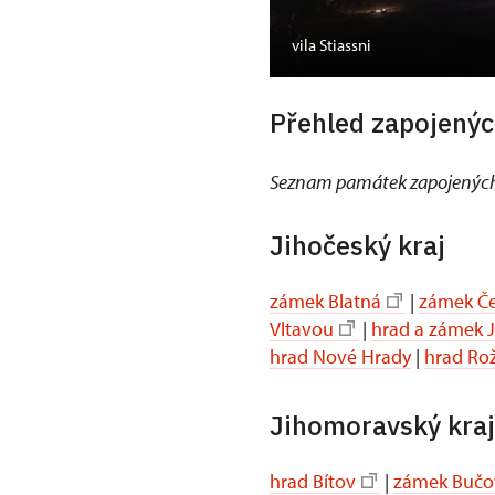
vila Stiassni
Přehled zapojenýc
Seznam památek zapojených
Jihočeský kraj
zámek Blatná
|
zámek Če
Vltavou
|
hrad a zámek 
hrad Nové Hrady
|
hrad Ro
Jihomoravský kraj
hrad Bítov
|
zámek Bučo