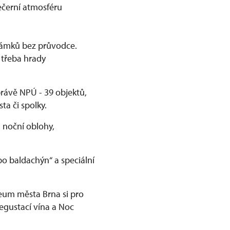
 večerní atmosféru
zámků bez průvodce.
 třeba hrady
právě NPÚ - 39 objektů,
ta či spolky.
 noční oblohy,
o baldachýn“ a speciální
eum města Brna si pro
egustací vína a Noc