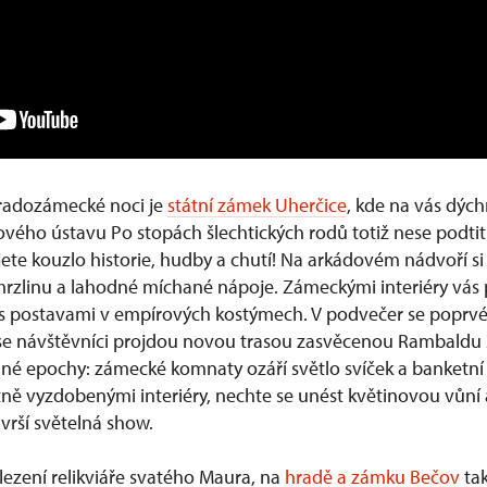
radozámecké noci je
státní zámek Uherčice
, kde na vás dých
vého ústavu Po stopách šlechtických rodů totiž nese podti
ete kouzlo historie, hudby a chutí! Na arkádovém nádvoří s
 zmrzlinu a lahodné míchané nápoje. Zámeckými interiéry vá
i s postavami v empírových kostýmech. V podvečer se poprv
se návštěvníci projdou novou trasou zasvěcenou Rambaldu XII
né epochy: zámecké komnaty ozáří světlo svíček a banketní s
tně vyzdobenými interiéry, nechte se unést květinovou vůní
rší světelná show.
lezení relikviáře svatého Maura, na
hradě a zámku Bečov
tak