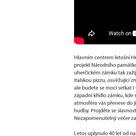
Hlavním centrem letošní H
projekt Národního památko
uherčickém zámku tak zažij
italskou pizzu, osvěžující
ale budete se moci setkat 
západní křídlo zámku, kde 
atmosféra vás přenese do ji
hudby. Projděte se slavnos
Nezapomenutelný večer zav
Letos uplynulo 40 let od na