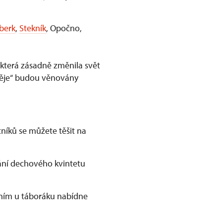
berk
,
Stekník
, Opočno,
 která zásadně změnila svět
aděje“ budou věnovány
níků se můžete těšit na
ní dechového kvintetu
ením u táboráku nabídne