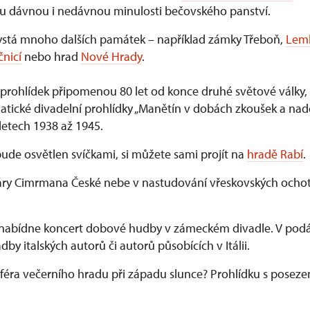
ou dávnou i nedávnou minulosti bečovského panství.
stá mnoho dalších památek – například zámky Třeboň,
Lem
nicí
nebo hrad
Nové Hrady
.
prohlídek připomenou 80 let od konce druhé světové války,
Tematické divadelní prohlídky „Manětín v dobách zkoušek a n
letech 1938 až 1945.
 bude osvětlen svíčkami, si můžete sami projít na
hradě Rabí
.
Járy Cimrmana České nebe v nastudování vřeskovských ochot
nabídne koncert dobové hudby v zámeckém divadle. V podá
adby italských autorů či autorů působících v Itálii.
féra večerního hradu při západu slunce? Prohlídku s posez