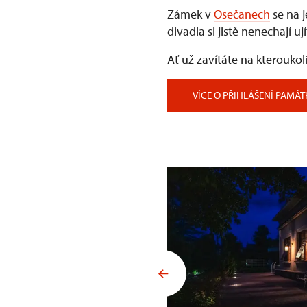
Zámek v
Osečanech
se na j
divadla si jistě nenechají u
Ať už zavítáte na kterouk
VÍCE O PŘIHLÁŠENÍ PAMÁT