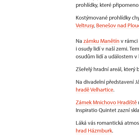
prohlídky, které připomen
Kostýmované prohlídky chy
Veltrusy
,
Benešov nad Plouč
Na
zámku Manětín
v rámci 
i osudy lidí v naší zemi. 
osudům lidí a událostem v 
Zšeřelý hradní areál, který
Na divadelní představení 
hradě Velhartice
.
Zámek Mnichovo Hradiště
Inspiratio Quintet zazní skl
Láká vás romantická atmos
hrad Házmburk
.