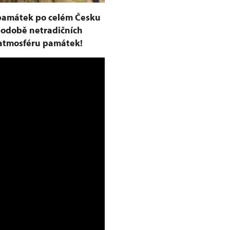
 památek po celém Česku
podobě netradičních
í atmosféru památek!