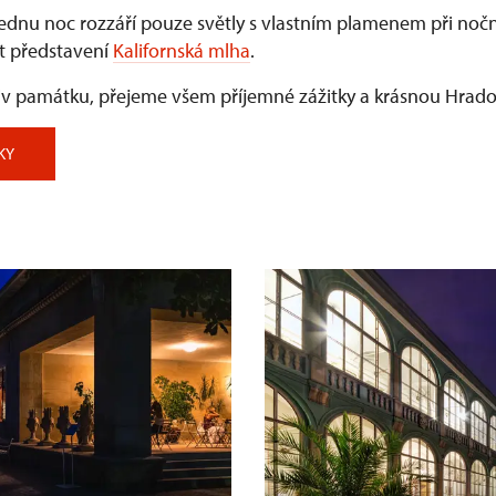
ednu noc rozzáří pouze světly s vlastním plamenem při nočn
jít představení
Kalifornská mlha
.
oliv památku, přejeme všem příjemné zážitky a krásnou Hra
KY