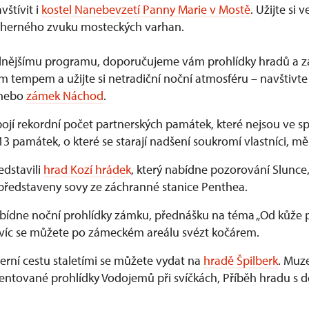
štívit i
kostel Nanebevzetí Panny Marie v Mostě
. Užijte si
dherného zvuku mosteckých varhan.
idnějšímu programu, doporučujeme vám prohlídky hradů a 
ím tempem a užijte si netradiční noční atmosféru – navštivte
nebo
zámek Náchod
.
pojí rekordní počet partnerských památek, které nejsou ve s
3 památek, o které se starají nadšení soukromí vlastníci, měs
edstavili
hrad Kozí hrádek
, který nabídne pozorování Slunce,
ředstaveny sovy ze záchranné stanice Penthea.
ídne noční prohlídky zámku, přednášku na téma „Od kůže p
Navíc se můžete po zámeckém areálu svézt kočárem.
ní cestu staletími se můžete vydat na
hradě Špilberk
. Muz
entované prohlídky Vodojemů při svíčkách, Příběh hradu s d