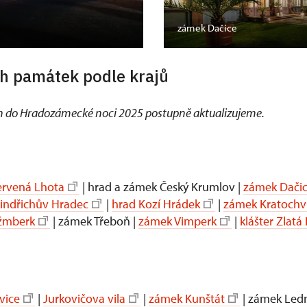
zámek Dačice
h památek podle krajů
 do Hradozámecké noci 2025 postupně aktualizujeme.
rvená Lhota
| hrad a zámek Český Krumlov |
zámek Dači
Jindřichův Hradec
|
hrad Kozí Hrádek
|
zámek Kratochví
žmberk
| zámek Třeboň |
zámek Vimperk
|
klášter Zlatá
vice
|
Jurkovičova vila
|
zámek Kunštát
| zámek Ledn