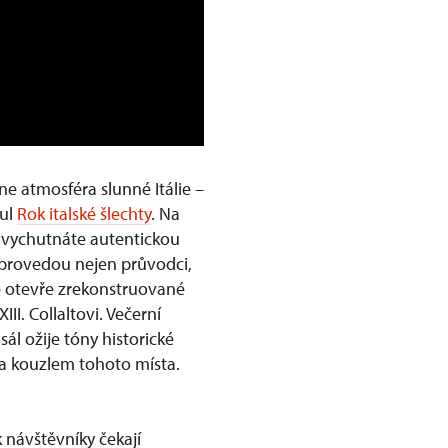
ne atmosféra slunné Itálie –
tul
Rok italské šlechty
. Na
i vychutnáte autentickou
s provedou nejen průvodci,
é otevře zrekonstruované
I. Collaltovi. Večerní
ál ožije tóny historické
 a kouzlem tohoto místa.
 návštěvníky čekají