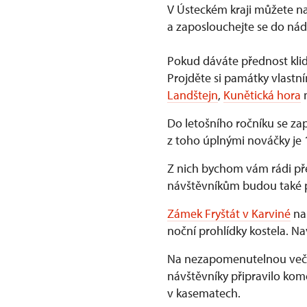
V Ústeckém kraji můžete nav
a zaposlouchejte se do ná
Pokud dáváte přednost kl
Projděte si památky vlastn
Landštejn
,
Kunětická hora
Do letošního ročníku se za
z toho úplnými nováčky je 1
Z nich bychom vám rádi př
návštěvníkům budou také p
Zámek Fryštát v Karviné
nab
noční prohlídky kostela. 
Na nezapomenutelnou večer
návštěvníky připravilo kom
v kasematech.