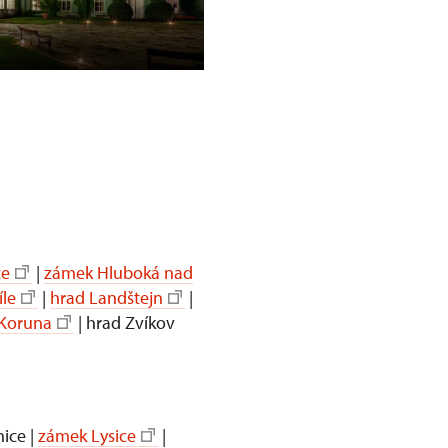
zámek Krásný Dvůr
ce
|
zámek Hluboká nad
le
|
hrad Landštejn
|
 Koruna
| hrad Zvíkov
ice |
zámek Lysice
|