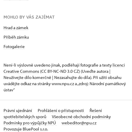
MOHLO BY VÁS ZAJÍMAT
Hrad a zámek
Příběh zámku
Fotogalerie
Není-li výslovně uvedeno jinak, podléhají fotografie a texty
licenci
Creative Commons
(CC BY-NC-ND 3.0 CZ) (Uveďte autora |
Neužívejte dílo komerčně | Nezasahujte do díla). Při užití obsahu
uvádějte odkaz na stránky www.npu.cz a „zdroj: Národní památkový
ústav“
Právní ujednání
Prohlášení o přístupnosti
Řešení
spotřebitelských sporů
Všeobecné obchodní podmínky
Podmínky pro výpůjčky NPÚ
webeditor@npu.cz
Provozuje BluePool s.r.o.