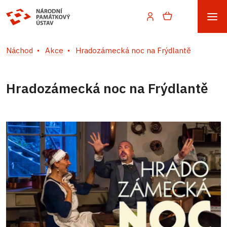
Náchod
Akce
Hradozámecká noc na Frýdlantě
Hradozámecká noc na Frýdlantě