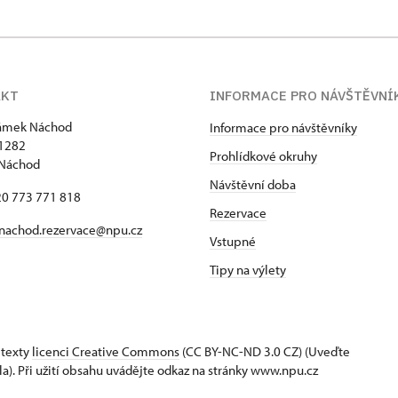
AKT
INFORMACE PRO NÁVŠTĚVNÍ
zámek Náchod
Informace pro návštěvníky
1282
Prohlídkové okruhy
 Náchod
Návštěvní doba
420 773 771 818
Rezervace
nachod.rezervace@npu.cz
Vstupné
Tipy na výlety
 texty
licenci Creative Commons
(CC BY-NC-ND 3.0 CZ) (Uveďte
la). Při užití obsahu uvádějte odkaz na stránky www.npu.cz