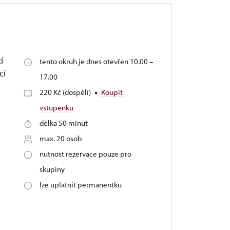
í
tento okruh je dnes otevřen 10.00 –
cí
17.00
220 Kč (dospělí)
Koupit
vstupenku
délka 50 minut
max. 20 osob
nutnost rezervace pouze pro
skupiny
lze uplatnit permanentku