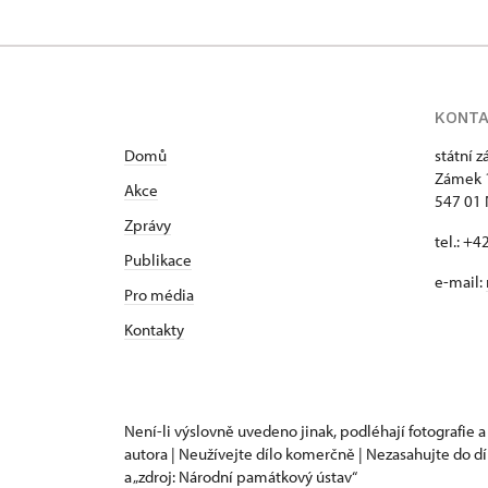
KONT
Domů
státní 
Zámek 
Akce
547 01
Zprávy
tel.: +
Publikace
e-mail:
Pro média
Kontakty
Není-li výslovně uvedeno jinak, podléhají fotografie a
autora | Neužívejte dílo komerčně | Nezasahujte do dí
a „zdroj: Národní památkový ústav“