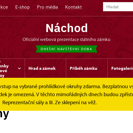
kce
E-shop
Pro média
Kontakt
Náchod
oficiální webová prezentace státního zámku
DNEŠNÍ NÁVŠTĚVNÍ DOBA
e
enky
Hrad a zámek
Příběh zámku
Fotogaleri
kové
zy
e vstup na vybrané prohlídkové okruhy zdarma. Bezplatnou v
ohlídkové okruhy
hlídek je omezená. V těchto mimořádných dnech budou zpříst
Reprezentační sály a III. Ze sklepení na věž.
hy