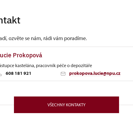
ntakt
vadí, ozvěte se nám, rádi vám poradíme.
ucie Prokopová
ástupce kastelána, pracovník péče o depozitáře
608 181 921
prokopova.lucie@npu.cz
Sychrově
82/, Náchod 54701
VŠECHNY KONTAKTY