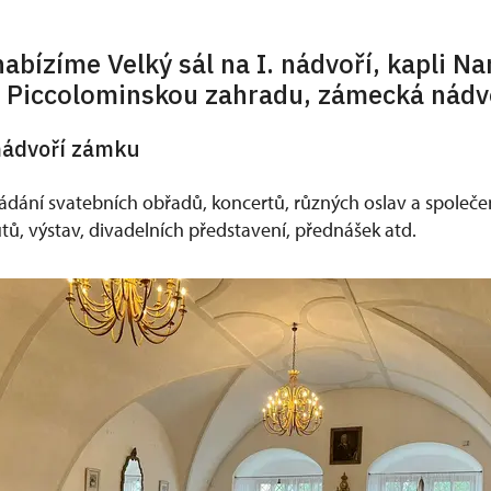
abízíme Velký sál na I. nádvoří, kapli N
 Piccolominskou zahradu, zámecká nádv
 nádvoří zámku
řádání svatebních obřadů, koncertů, různých oslav a společe
utů, výstav, divadelních představení, přednášek atd.