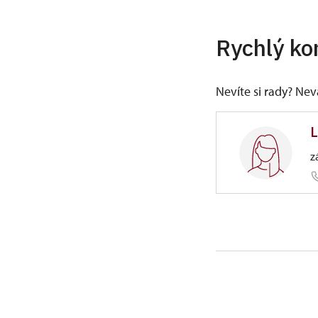
Rychlý ko
Nevíte si rady? Ne
L
z
ÚPS na 
Zámek 12