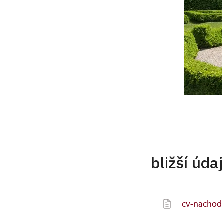
bližší úd
cv-nachod