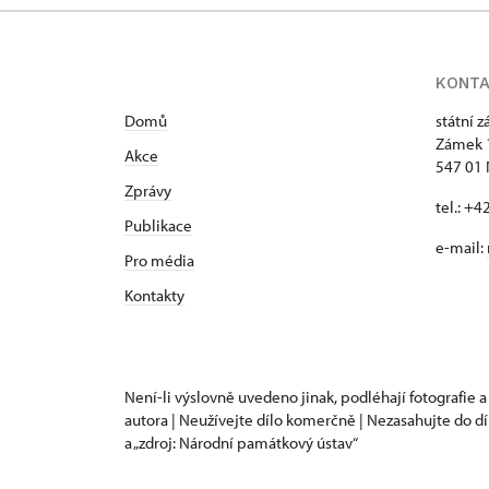
KONT
Domů
státní 
Zámek 
Akce
547 01
Zprávy
tel.: +
Publikace
e-mail:
Pro média
Kontakty
Není-li výslovně uvedeno jinak, podléhají fotografie a
autora | Neužívejte dílo komerčně | Nezasahujte do dí
a „zdroj: Národní památkový ústav“