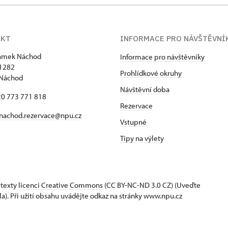
AKT
INFORMACE PRO NÁVŠTĚVNÍ
zámek Náchod
Informace pro návštěvníky
1282
Prohlídkové okruhy
 Náchod
Návštěvní doba
420 773 771 818
Rezervace
nachod.rezervace@npu.cz
Vstupné
Tipy na výlety
 texty
licenci Creative Commons
(CC BY-NC-ND 3.0 CZ) (Uveďte
la). Při užití obsahu uvádějte odkaz na stránky www.npu.cz