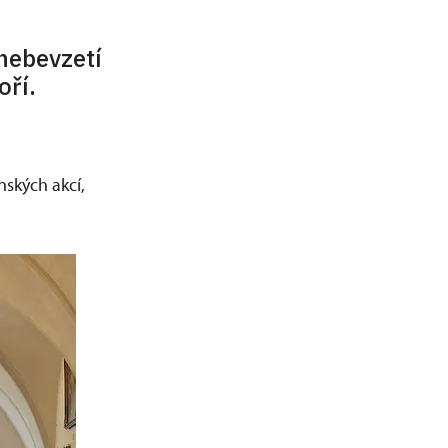
anebevzetí
oří.
nských akcí,