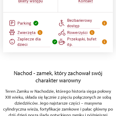
Bilety wstępu
Kontakt
Bezbarierowy
Parking
dostęp
Zwierzęta
Rowerzyści
Zaplecze dla
Przekąski, bufet
dzieci
itp.
Nachod - zamek, który zachował swój
charakter warowny
Teren Zamku w Nachodzie, którego historia sięga połowy
XIII wieku, składa się łącznie z pięciu połączonych ze sobą
dziedzińców. Jego najstarsze części – masywna
cylindryczna wieża, fortyfikacje zamkowe i pałac główny po
dziś dzień noszą ślady gotyckiego zamku i późniejszej