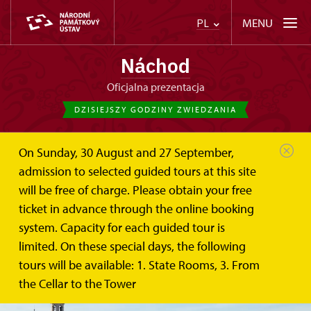
MENU
PL
Náchod
Oficjalna prezentacja
DZISIEJSZY GODZINY ZWIEDZANIA
On Sunday, 30 August and 27 September,
admission to selected guided tours at this site
will be free of charge. Please obtain your free
ticket in advance through the online booking
system. Capacity for each guided tour is
limited. On these special days, the following
tours will be available: 1. State Rooms, 3. From
the Cellar to the Tower