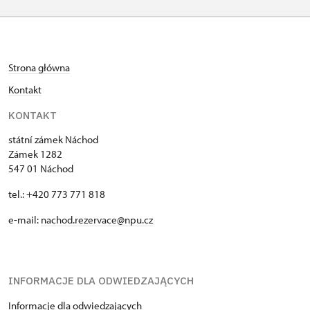
2. 11.-31. 12.
zamknięte
Strona główna
Kontakt
KONTAKT
státní zámek Náchod
Zámek 1282
547 01 Náchod
tel.: +420 773 771 818
e-mail:
nachod.rezervace@npu.cz
INFORMACJE DLA ODWIEDZAJĄCYCH
Informacje dla odwiedzających