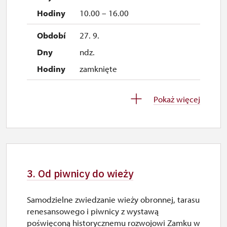
10.00 – 16.00
27. 9.
ndz.
zamknięte
1. 10.-25. 10.
Pokaż więcej
sob.–ndz.
10.00 – 15.00
26. 10.-1. 11.
pn.–ndz.
3. Od piwnicy do wieży
10.00 – 15.00
Samodzielne zwiedzanie wieży obronnej, tarasu
2. 11.-31. 12.
renesansowego i piwnicy z wystawą
poświęconą historycznemu rozwojowi Zamku w