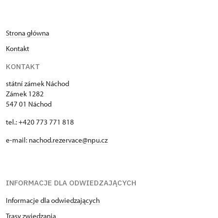
Strona główna
Kontakt
KONTAKT
státní zámek Náchod
Zámek 1282
547 01 Náchod
tel.: +420 773 771 818
e-mail:
nachod.rezervace@npu.cz
INFORMACJE DLA ODWIEDZAJĄCYCH
Informacje dla odwiedzających
Trasy zwiedzania