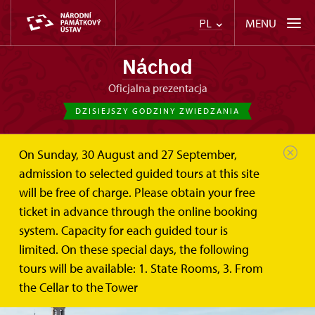
MENU
PL
Náchod
Oficjalna prezentacja
DZISIEJSZY GODZINY ZWIEDZANIA
On Sunday, 30 August and 27 September,
admission to selected guided tours at this site
will be free of charge. Please obtain your free
ticket in advance through the online booking
system. Capacity for each guided tour is
limited. On these special days, the following
tours will be available: 1. State Rooms, 3. From
the Cellar to the Tower