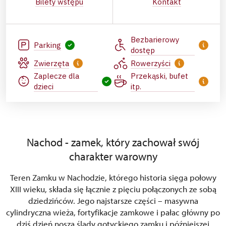
Bilety wstępu
Kontakt
Bezbarierowy
Parking
dostęp
Zwierzęta
Rowerzyści
Zaplecze dla
Przekąski, bufet
dzieci
itp.
Nachod - zamek, który zachował swój
charakter warowny
Teren Zamku w Nachodzie, którego historia sięga połowy
XIII wieku, składa się łącznie z pięciu połączonych ze sobą
dziedzińców. Jego najstarsze części – masywna
cylindryczna wieża, fortyfikacje zamkowe i pałac główny po
dziś dzień noszą ślady gotyckiego zamku i późniejszej