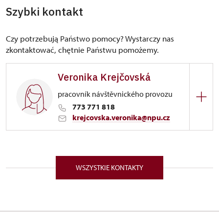
Szybki kontakt
Czy potrzebują Państwo pomocy? Wystarczy nas
zkontaktować, chętnie Państwu pomożemy.
Veronika Krejčovská
pracovník návštěvnického provozu
773 771 818
krejcovska.veronika@npu.cz
Zámek 1282/, Náchod 54701
WSZYSTKIE KONTAKTY