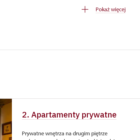
zadarmo
Pokaż więcej
oba na 10 dzieci)
zadarmo
 grupę)
zadarmo
zadarmo
zadarmo
zadarmo
PU
zadarmo
 osoby)
zadarmo
2. Apartamenty prywatne
zadarmo
Prywatne wnętrza na drugim piętrze