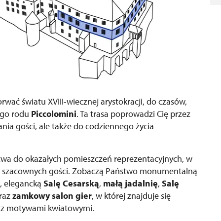
orwać światu XVIII-wiecznej arystokracji, do czasów,
ego rodu
Piccolomini
. Ta trasa poprowadzi Cię przez
ania gości, ale także do codziennego życia
twa do okazałych pomieszczeń reprezentacyjnych, w
ch szacownych gości. Zobaczą Państwo monumentalną
a, elegancką
Salę Cesarską
,
małą jadalnię
,
Salę
oraz
zamkowy
salon gier
, w której znajduje się
r z motywami kwiatowymi.