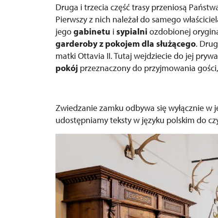
Druga i trzecia część trasy przeniosą Pańs
Pierwszy z nich należał do samego właścicie
jego
gabinetu
i
s
ypialni
ozdobionej orygina
garderoby z pokojem dla służącego
. Dru
matki Ottavia II. Tutaj wejdziecie do jej p
pokój
przeznaczony do przyjmowania gości
Zwiedzanie zamku odbywa się wyłącznie w jęz
udostępniamy teksty w języku polskim do czy