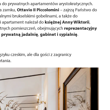
twa do prywatnych apartamentów arystokratycznych.
la zamku,
Ottavio II Piccolomini
– zajrzą Państwo do
lnymi brukselskimi gobelinami, a także do
gi apartament należał do
księżnej Anny Wiktorii
,
rywatnych pomieszczeń, obejmujących
reprezentacyjny
,
prywatną jadalnię
,
gabinet i sypialnię
.
yku czeskim, ale dla gości z zagranicy
tania.