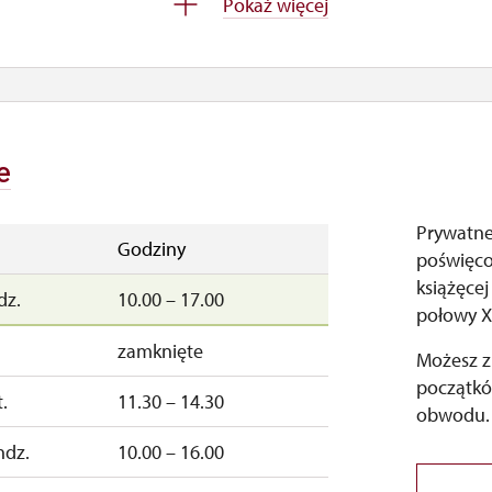
Pokaż więcej
e
Prywatne
Godziny
poświęco
książęce
dz.
10.00 – 17.00
połowy X
zamknięte
Możesz z
początkó
.
11.30 – 14.30
obwodu.
ndz.
10.00 – 16.00