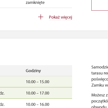
zamknięte
ndz.
10.00 – 15.00
Pokaż więcej
dz.
10.00 – 15.00
zamknięte
Samodzie
Godziny
tarasu r
poświęco
10.00 – 15.00
Zamku w
dz.
10.00 – 17.00
Możesz z
początkó
dz.
10.00 – 16.00
obwodu.