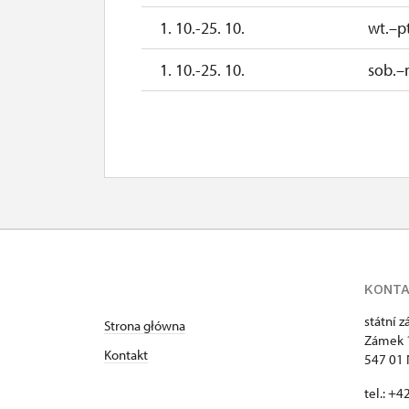
1. 10.-25. 10.
wt.–pt
1. 10.-25. 10.
sob.–
26. 10.-1. 11.
pn.–
2. 11.-31. 12.
KONT
státní 
Strona główna
Zámek 
Kontakt
547 01
tel.: +