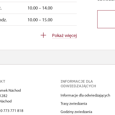
.
10.00 – 14.00
ndz.
10.00 – 15.00
ndz.
10.00 – 15.00
Pokaż więcej
zamknięte
AKT
INFORMACJE DLA
ODWIEDZAJĄCYCH
zámek Náchod
Informacje dla odwiedzających
1282
 Náchod
Trasy zwiedzania
420 773 771 818
Godziny zwiedzania