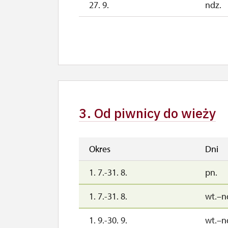
27. 9.
ndz.
1. 10.-25. 10.
sob.–
26. 10.-1. 11.
pn.–n
2. 11.-31. 12.
3. Od piwnicy do wieży
Okres
Dni
1. 7.-31. 8.
pn.
1. 7.-31. 8.
wt.–n
1. 9.-30. 9.
wt.–n