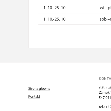
1. 10.-25. 10.
wt.–pt
1. 10.-25. 10.
sob.–
26. 10.-1. 11.
pn.–
2. 11.-31. 12.
KONT
státní 
Strona główna
Zámek 
Kontakt
547 01
tel.: +