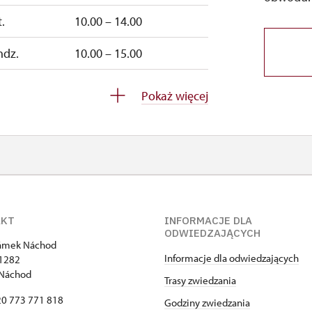
.
10.00 – 14.00
ndz.
10.00 – 15.00
ndz.
10.00 – 15.00
Pokaż więcej
zamknięte
AKT
INFORMACJE DLA
ODWIEDZAJĄCYCH
zámek Náchod
Informacje dla odwiedzających
1282
 Náchod
Trasy zwiedzania
420 773 771 818
Godziny zwiedzania