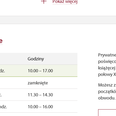
Pokaż więcej
e
Prywatne
Godziny
poświęco
książęce
dz.
10.00 – 17.00
połowy X
zamknięte
Możesz z
początkó
.
11.30 – 14.30
obwodu.
ndz.
10.00 – 16.00