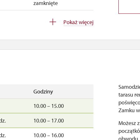
zamknięte
ndz.
10.00 – 15.00
Pokaż więcej
dz.
10.00 – 15.00
zamknięte
Samodzie
Godziny
tarasu r
poświęco
10.00 – 15.00
Zamku w
dz.
10.00 – 17.00
Możesz z
początkó
dz.
10.00 – 16.00
obwodu.