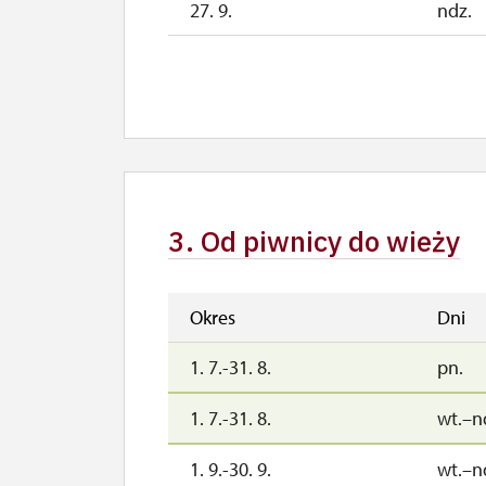
27. 9.
ndz.
1. 10.-25. 10.
sob.–
26. 10.-1. 11.
pn.–n
2. 11.-31. 12.
3. Od piwnicy do wieży
Okres
Dni
1. 7.-31. 8.
pn.
1. 7.-31. 8.
wt.–n
1. 9.-30. 9.
wt.–n