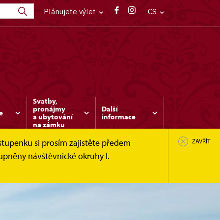
Plánujete výlet
CS
Svatby,
pronájmy
Další
e
a ubytování
informace
na zámku
stupenku si prosím zajistěte předem
ZAVŘÍT
upněny návštěvnické okruhy I.