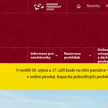
Novinky
A
Onlin
Informace pro
Rezervace
vstup
návštěvníky
prohlídek
a dár
pouka
V neděli 30. srpna a 27. září bude na této památc
v online prodeji. Kapacita jednotlivých pro