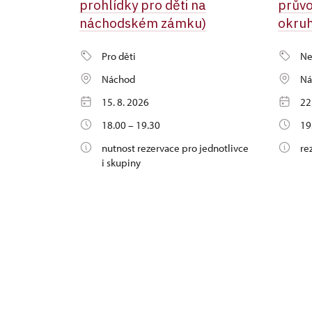
prohlídky pro děti na
průvo
náchodském zámku)
okru
Pro děti
Ne
Náchod
Ná
15. 8. 2026
22
18.00 – 19.30
19
nutnost rezervace pro jednotlivce
re
i skupiny