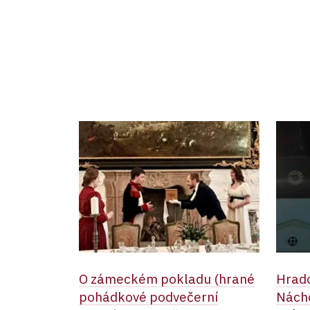
O zámeckém pokladu (hrané
Hrad
pohádkové podvečerní
Nácho