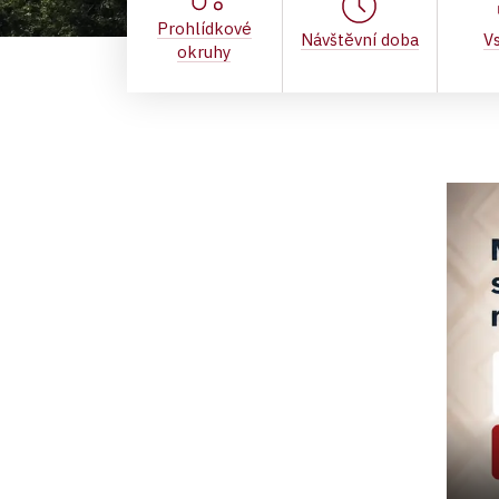
Prohlídkové
Návštěvní doba
V
okruhy