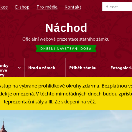
kce
E-shop
Pro média
Kontakt
Náchod
oficiální webová prezentace státního zámku
DNEŠNÍ NÁVŠTĚVNÍ DOBA
e
enky
Hrad a zámek
Příběh zámku
Fotogaleri
kové
zy
e vstup na vybrané prohlídkové okruhy zdarma. Bezplatnou v
hlídek je omezená. V těchto mimořádných dnech budou zpříst
Reprezentační sály a III. Ze sklepení na věž.