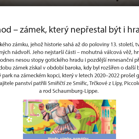
od – zámek, který nepřestal být i h
ého zámku, jehož historie sahá až do poloviny 13. století, t
ých nádvoří. Jeho nejstarší části – mohutná válcová věž, h
dodnes nesou stopy gotického hradu i pozdější renesanční p
obu zámek získal v období baroka, kdy byl rozšířen o další
ý park na zámeckém kopci, který v letech 2020–2022 prošel 
tele panství patřili Smiřičtí ze Smiřic, Trčkové z Lípy, Picco
a rod Schaumburg-Lippe.