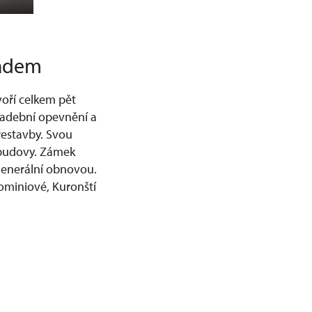
radem
voří celkem pět
radební opevnění a
řestavby. Svou
 budovy. Zámek
generální obnovou.
lominiové, Kuronští