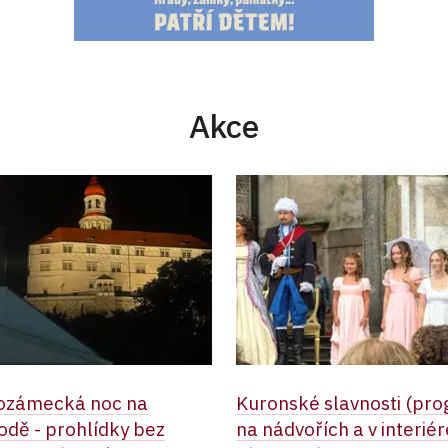
Akce
ozámecká noc na
Kuronské slavnosti (pr
dě - prohlídky bez
na nádvořích a v interié