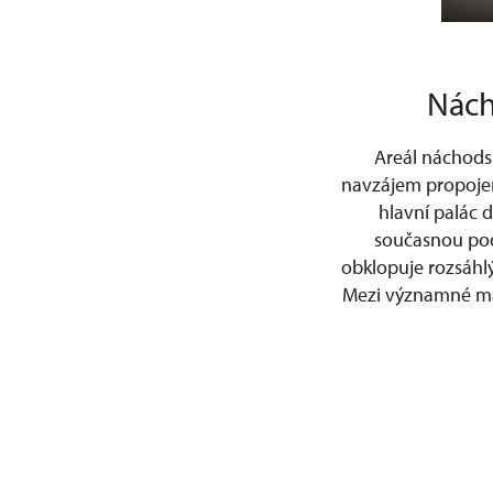
Nách
Areál náchodsk
navzájem propojen
hlavní palác 
současnou pod
obklopuje rozsáhl
Mezi významné maji