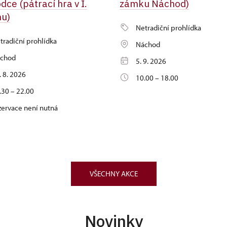
dce (pátrací hra v I.
zámku Náchod)
hu)
Netradiční prohlídka
tradiční prohlídka
Náchod
chod
5. 9. 2026
. 8. 2026
10.00 – 18.00
.30 – 22.00
zervace není nutná
VŠECHNY AKCE
Novinky