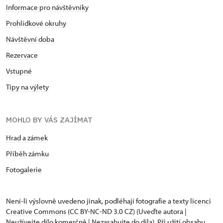
Informace pro návštěvníky
Prohlídkové okruhy
Návštěvní doba
Rezervace
Vstupné
Tipy na výlety
MOHLO BY VÁS ZAJÍMAT
Hrad a zámek
Příběh zámku
Fotogalerie
Není-li výslovně uvedeno jinak, podléhají fotografie a texty
licenci
Creative Commons
(CC BY-NC-ND 3.0 CZ) (Uveďte autora |
Neužívejte dílo komerčně | Nezasahujte do díla). Při užití obsahu