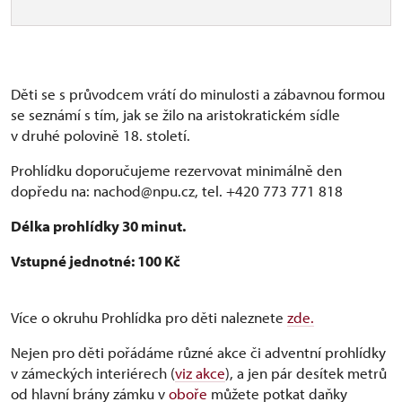
Děti se s průvodcem vrátí do minulosti a zábavnou formou
se seznámí s tím, jak se žilo na aristokratickém sídle
v druhé polovině 18. století.
Prohlídku doporučujeme rezervovat minimálně den
dopředu na: nachod@npu.cz, tel. +420 773 771 818
Délka prohlídky 30 minut.
Vstupné jednotné: 100 Kč
Více o okruhu Prohlídka pro děti naleznete
zde.
Nejen pro děti pořádáme různé akce či adventní prohlídky
v zámeckých interiérech (
viz akce
), a jen pár desítek metrů
od hlavní brány zámku v
oboře
můžete potkat daňky