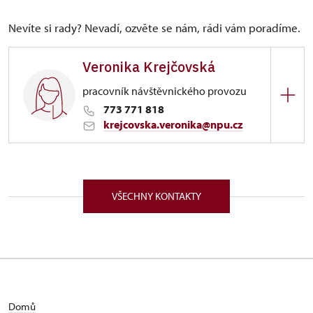
Nevíte si rady? Nevadí, ozvěte se nám, rádi vám poradíme.
Veronika Krejčovská
pracovník návštěvnického provozu
773 771 818
krejcovska.veronika@npu.cz
ÚPS na Sychrově
Zámek 1282/, Náchod 54701
VŠECHNY KONTAKTY
Domů