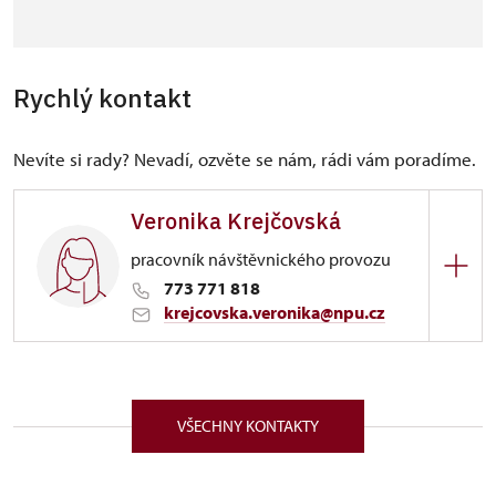
Rychlý kontakt
Nevíte si rady? Nevadí, ozvěte se nám, rádi vám poradíme.
Veronika Krejčovská
pracovník návštěvnického provozu
773 771 818
krejcovska.veronika@npu.cz
ÚPS na Sychrově
Zámek 1282/, Náchod 54701
VŠECHNY KONTAKTY