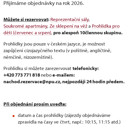
Přijímáme objednávky na rok 2026.
Můžete si rezervovat
:
Reprezentační sály
,
Soukromé apartmány
,
Ze sklepení na věž
a
Prohlídka pro
děti (červenec a srpen)
,
pro alespoň 10člennou skupinu.
Prohlídky jsou pouze v českém jazyce, je možnost
zapůjčení cizojazyčného textu (v polštině, angličtině,
němčině, nizozemštině).
Prohlídku si můžete zarezervovat
telefonicky:
+420 773 771 818
nebo
e-mailem:
nachod.rezervace@npu.cz, nejpozději 24 hodin předem.
Při objednání prosím uveďte:
datum a čas prohlídky (zájezdy objednáváme
zpravidla na časy ve čtvrt, např.: 10:15, 11:15 atd.)