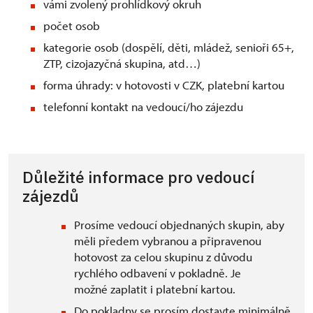
vámi zvolený prohlídkový okruh
počet osob
kategorie osob (dospělí, děti, mládež, senioři 65+,
ZTP, cizojazyčná skupina, atd…)
forma úhrady: v hotovosti v CZK, platební kartou
telefonní kontakt na vedoucí/ho zájezdu
Důležité informace pro vedoucí
zájezdů
Prosíme vedoucí objednaných skupin, aby
měli předem vybranou a připravenou
hotovost za celou skupinu z důvodu
rychlého odbavení v pokladně. Je
možné zaplatit i platební kartou.
Do pokladny se prosím dostavte minimálně