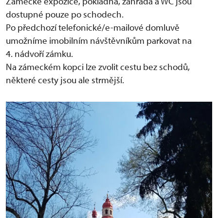
Zámecké expozice, pokladna, zahrada a WC jsou
dostupné pouze po schodech.
Po předchozí telefonické/e-mailové domluvě
umožníme imobilním návštěvníkům parkovat na
4. nádvoří zámku.
Na zámeckém kopci lze zvolit cestu bez schodů,
některé cesty jsou ale strmější.