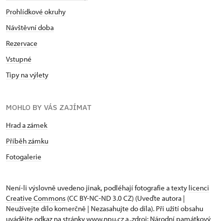
Prohlídkové okruhy
Návštěvní doba
Rezervace
Vstupné
Tipy na výlety
MOHLO BY VÁS ZAJÍMAT
Hrad a zámek
Příběh zámku
Fotogalerie
Není-li výslovně uvedeno jinak, podléhají fotografie a texty
licenci
Creative Commons
(CC BY-NC-ND 3.0 CZ) (Uveďte autora |
Neužívejte dílo komerčně | Nezasahujte do díla). Při užití obsahu
uvádějte odkaz na stránky www.npu.cz a „zdroj: Národní památkový