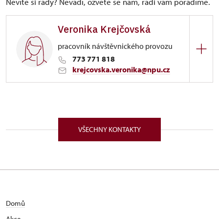
Nevíte si rady? Nevadí, ozvěte se nám, rádi vám poradíme.
Veronika Krejčovská
pracovník návštěvnického provozu
773 771 818
krejcovska.veronika@npu.cz
ÚPS na Sychrově
Zámek 1282/, Náchod 54701
VŠECHNY KONTAKTY
Domů
Akce