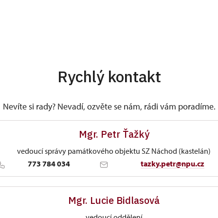
Rychlý kontakt
Nevíte si rady? Nevadí, ozvěte se nám, rádi vám poradíme.
Mgr. Petr Ťažký
vedoucí správy památkového objektu SZ Náchod (kastelán)
773 784 034
tazky.petr@npu.cz
ÚPS na Sychrově
Mgr. Lucie Bidlasová
Zámek 1282/, Náchod 54701
vedoucí oddělení