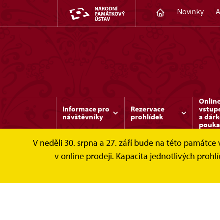
Novinky
A
Onlin
Informace pro
Rezervace
vstup
návštěvníky
prohlídek
a dár
pouka
V neděli 30. srpna a 27. září bude na této památc
Náchod
Pro média
v online prodeji. Kapacita jednotlivých pro