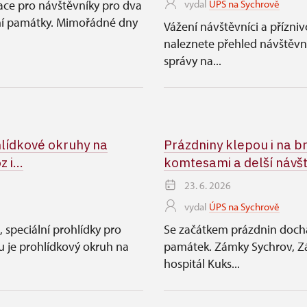
ace pro návštěvníky pro dva
vydal
ÚPS na Sychrově
ní památky. Mimořádné dny
Vážení návštěvníci a přízni
naleznete přehled návštěv
správy na...
lídkové okruhy na
Prázdniny klepou i na b
 i...
komtesami a delší návš
23. 6. 2026
vydal
ÚPS na Sychrově
 speciální prohlídky pro
Se začátkem prázdnin dochá
u je prohlídkový okruh na
památek. Zámky Sychrov, Zák
hospitál Kuks...