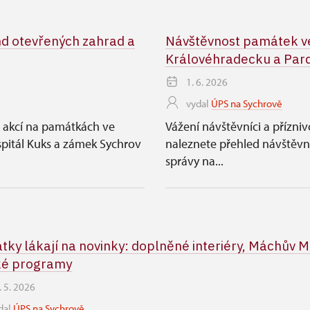
nd otevřených zahrad a
Návštěvnost památek ve
Královéhradecku a Pard
1. 6. 2026
vydal
ÚPS na Sychrově
h akcí na památkách ve
Vážení návštěvníci a přízni
pitál Kuks a zámek Sychrov
naleznete přehled návštěv
správy na...
ky lákají na novinky: doplněné interiéry, Máchův Má
ké programy
. 5. 2026
dal
ÚPS na Sychrově