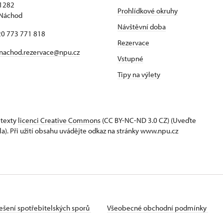
1282
Prohlídkové okruhy
 Náchod
Návštěvní doba
420 773 771 818
Rezervace
nachod.rezervace@npu.cz
Vstupné
Tipy na výlety
 texty
licenci Creative Commons
(CC BY-NC-ND 3.0 CZ) (Uveďte
la). Při užití obsahu uvádějte odkaz na stránky www.npu.cz
ešení spotřebitelských sporů
Všeobecné obchodní podmínky