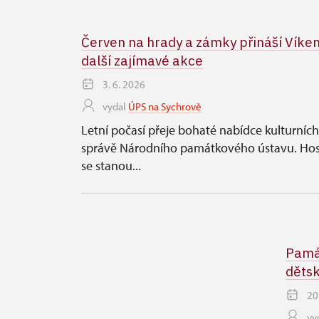
Červen na hrady a zámky přináší Víke
další zajímavé akce
3. 6. 2026
vydal
ÚPS na Sychrově
Letní počasí přeje bohaté nabídce kulturníc
správě Národního památkového ústavu. Hos
se stanou...
Památ
děts
20
vy