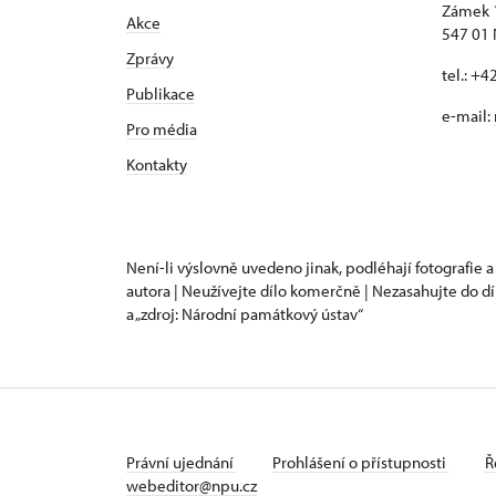
Zámek 
Akce
547 01
Zprávy
tel.: +
Publikace
e-mail:
Pro média
Kontakty
Není-li výslovně uvedeno jinak, podléhají fotografie a
autora | Neužívejte dílo komerčně | Nezasahujte do dí
a „zdroj: Národní památkový ústav“
Právní ujednání
Prohlášení o přístupnosti
Ř
webeditor@npu.cz