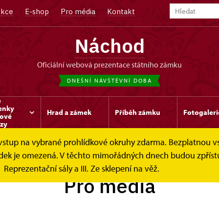
kce
E-shop
Pro média
Kontakt
Náchod
oficiální webová prezentace státního zámku
DNEŠNÍ NÁVŠTĚVNÍ DOBA
e
enky
Hrad a zámek
Příběh zámku
Fotogaleri
kové
zy
e vstup na vybrané prohlídkové okruhy zdarma. Bezplatnou v
hlídek je omezená. V těchto mimořádných dnech budou zpříst
Reprezentační sály a III. Ze sklepení na věž.
Pro média