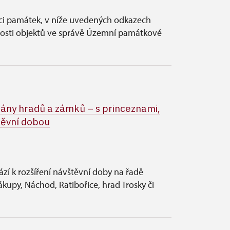
vci památek, v níže uvedených odkazech
nosti objektů ve správě Územní památkové
rány hradů a zámků – s princeznami,
těvní dobou
zí k rozšíření návštěvní doby na řadě
upy, Náchod, Ratibořice, hrad Trosky či