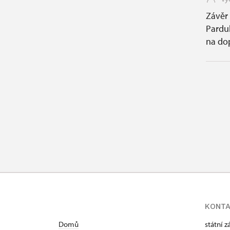
Závěr
Pardub
na dop
KONT
Domů
státní 