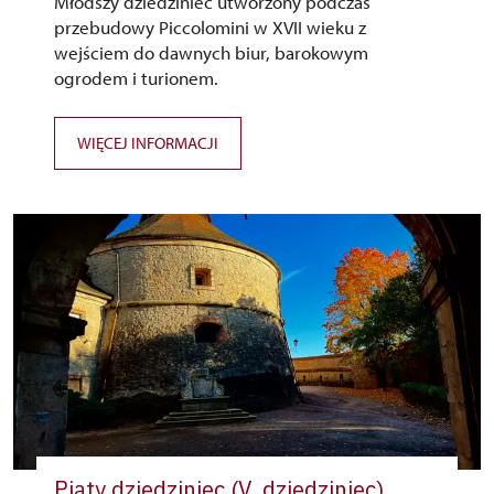
Młodszy dziedziniec utworzony podczas
przebudowy Piccolomini w XVII wieku z
wejściem do dawnych biur, barokowym
ogrodem i turionem.
WIĘCEJ INFORMACJI
Piąty dziedziniec (V. dziedziniec)