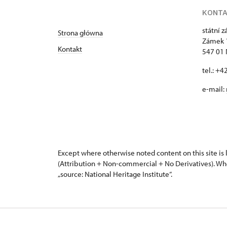
KONT
státní 
Strona główna
Zámek 
Kontakt
547 01
tel.: +
e-mail:
Except where otherwise noted content on this site i
(Attribution + Non-commercial + No Derivatives). Wh
„source: National Heritage Institute“.