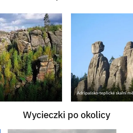
Adršpašsko-teplické skalní m
Wycieczki po okolicy