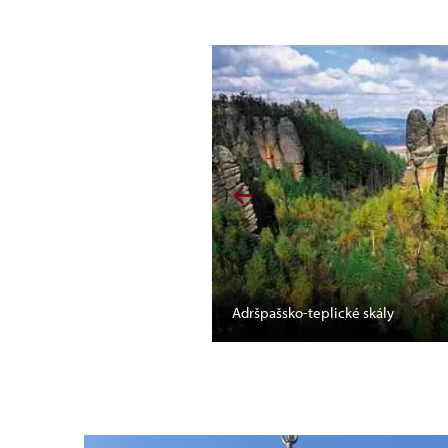
Adršpašsko-teplické skály