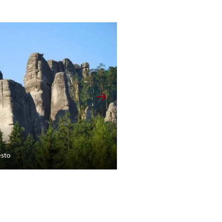
ěsto
Jezero v adršpašských ska