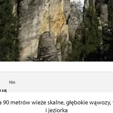
Nie
 SIĘ
a 90 metrów wieże skalne, głębokie wąwozy
i jeziorka