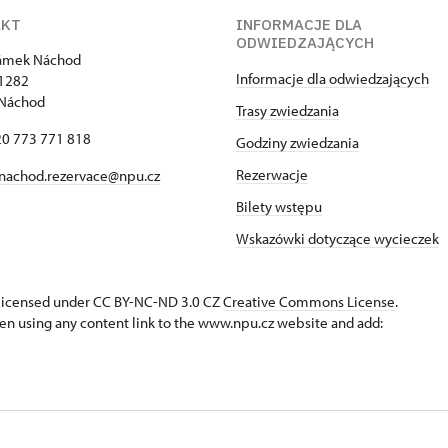
AKT
INFORMACJE DLA
ODWIEDZAJĄCYCH
zámek Náchod
Informacje dla odwiedzających
1282
 Náchod
Trasy zwiedzania
420 773 771 818
Godziny zwiedzania
Rezerwacje
nachod.rezervace@npu.cz
Bilety wstępu
Wskazówki dotyczące wycieczek
s licensed under CC BY-NC-ND 3.0 CZ
Creative Commons License
.
en using any content link to the www.npu.cz website and add: