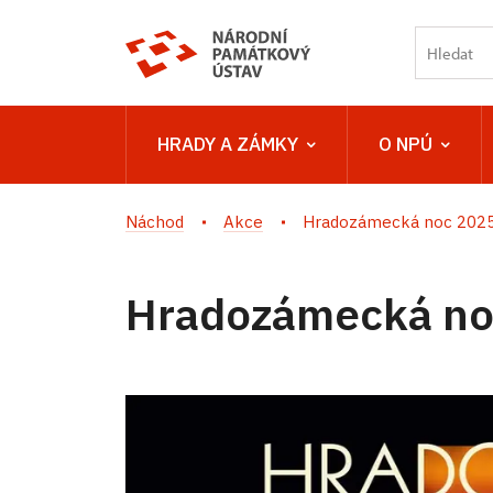
HRADY A ZÁMKY
O NPÚ
Náchod
Akce
Hradozámecká noc 2025 
Hradozámecká noc