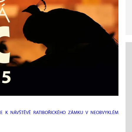
E K NÁVŠTĚVĚ RATIBOŘICKÉHO ZÁMKU V NEOBVYKLÉM