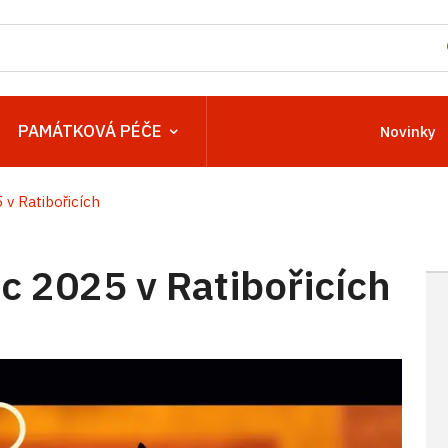
PAMÁTKOVÁ PÉČE
Novinky
v Ratibořicích
 2025 v Ratibořicích