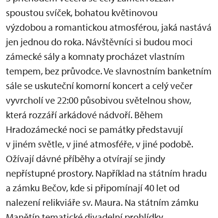
spoustou svíček, bohatou květinovou
výzdobou a romantickou atmosférou, jaká nastává
jen jednou do roka. Návštěvníci si budou moci
zámecké sály a komnaty procházet vlastním
tempem, bez průvodce. Ve slavnostním banketním
sále se uskuteční komorní koncert a celý večer
vyvrcholí ve 22:00 působivou světelnou show,
která rozzáří arkádové nádvoří. Během
Hradozámecké noci se památky představují
v jiném světle, v jiné atmosféře, v jiné podobě.
Ožívají dávné příběhy a otvírají se jindy
nepřístupné prostory. Například na státním hradu
a zámku Bečov, kde si připomínají 40 let od
nalezení relikviáře sv. Maura. Na státním zámku
Manětín tematické divadelní prohlídky