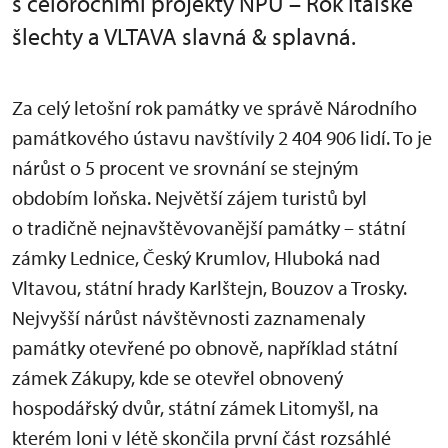
s celoročními projekty NPÚ – Rok italské
šlechty a VLTAVA slavná & splavná.
Za celý letošní rok památky ve správě Národního
památkového ústavu navštívily 2 404 906 lidí. To je
nárůst o 5 procent ve srovnání se stejným
obdobím loňska. Největší zájem turistů byl
o tradičně nejnavštěvovanější památky – státní
zámky Lednice, Český Krumlov, Hluboká nad
Vltavou, státní hrady Karlštejn, Bouzov a Trosky.
Nejvyšší nárůst návštěvnosti zaznamenaly
památky otevřené po obnově, například státní
zámek Zákupy, kde se otevřel obnovený
hospodářský dvůr, státní zámek Litomyšl, na
kterém loni v létě skončila první část rozsáhlé