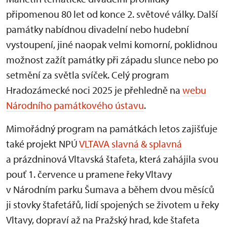
připomenou 80 let od konce 2. světové války. Další
památky nabídnou divadelní nebo hudební
vystoupení, jiné naopak velmi komorní, poklidnou
možnost zažít památky při západu slunce nebo po
setmění za světla svíček. Celý program
Hradozámecké noci 2025 je přehledně na
webu
Národního památkového ústavu
.
Mimořádný program na památkách letos zajišťuje
také projekt NPÚ
VLTAVA slavná & splavná
a prázdninová Vltavská štafeta, která zahájila svou
pouť 1. července u pramene řeky Vltavy
v Národním parku Šumava a během dvou měsíců
ji stovky štafetářů, lidí spojených se životem u řeky
Vltavy, dopraví až na Pražský hrad, kde štafeta