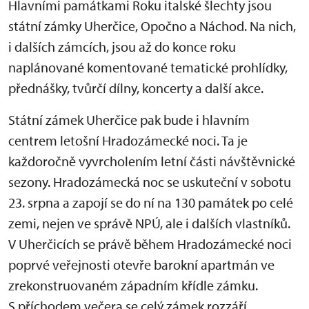
Hlavními památkami Roku italské šlechty jsou
státní zámky Uherčice, Opočno a Náchod. Na nich,
i dalších zámcích, jsou až do konce roku
naplánované komentované tematické prohlídky,
přednášky, tvůrčí dílny, koncerty a další akce.
Státní zámek Uherčice pak bude i hlavním
centrem letošní Hradozámecké noci. Ta je
každoročně vyvrcholením letní části návštěvnické
sezony. Hradozámecká noc se uskuteční v sobotu
23. srpna a zapojí se do ní na 130 památek po celé
zemi, nejen ve správě NPÚ, ale i dalších vlastníků.
V Uherčicích se právě během Hradozámecké noci
poprvé veřejnosti otevře barokní apartmán ve
zrekonstruovaném západním křídle zámku.
S příchodem večera se celý zámek rozzáří