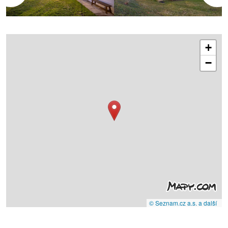
+
−
© Seznam.cz a.s. a další