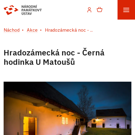
Náchod
Akce
Hradozámecká noc - ...
Hradozámecká noc - Černá
hodinka U Matoušů