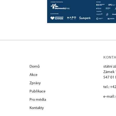
KONT
Domů
státní 
Zámek 
Akce
547 01
Zprávy
tel.: +
Publikace
e-mail:
Pro média
Kontakty