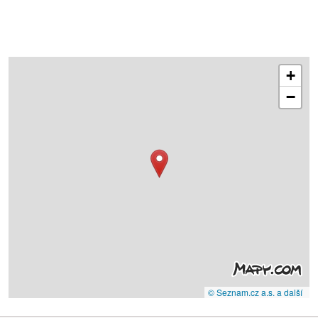
+
−
© Seznam.cz a.s. a další