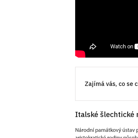
Zajímá vás, co se
Italské šlechtické
Národní památkový ústav p
aristokratické rodiny půso