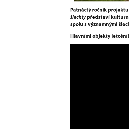
Patnáctý ročník projekt
šlechty
představí kulturní
spolu s významnými šlec
Hlavními objekty letošní