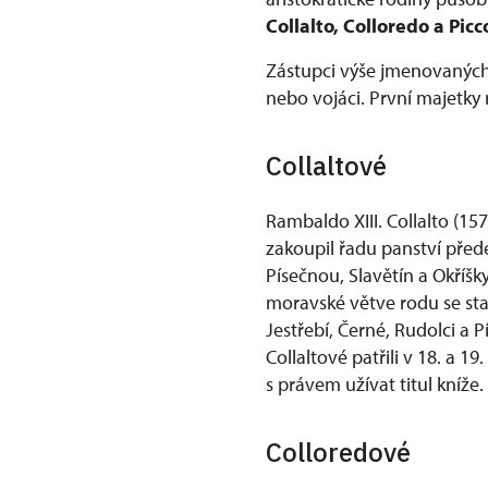
Collalto, Colloredo a Pic
Zástupci výše jmenovaných 
nebo vojáci. První majetky 
Collaltové
Rambaldo XIII. Collalto (1
zakoupil řadu panství přede
Písečnou, Slavětín a Okříšk
moravské větve rodu se stal
Jestřebí, Černé, Rudolci a 
Collaltové patřili v 18. a
s právem užívat titul kníže.
Colloredové