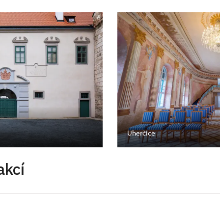
Uherčice
akcí