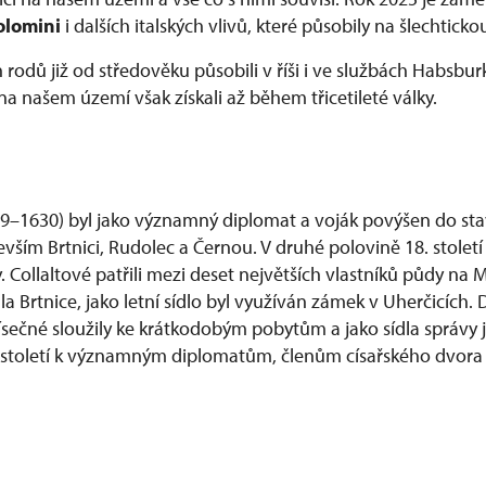
colomini
i dalších italských vlivů, které působily na šlechtic
rodů již od středověku působili v říši i ve službách Habsbu
na našem území však získali až během třicetileté války.
579–1630) byl jako významný diplomat a voják povýšen do sta
vším Brtnici, Rudolec a Černou. V druhé polovině 18. století 
y. Collaltové patřili mezi deset největších vlastníků půdy na
a Brtnice, jako letní sídlo byl využíván zámek v Uherčicích. 
Písečné sloužily ke krátkodobým pobytům a jako sídla správy 
 19. století k významným diplomatům, členům císařského dv