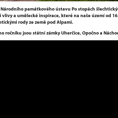
u Národního památkového ústavu Po stopách šlechtický
 vlivy a umělecké inspirace, které na naše území od 16.
htickými rody ze země pod Alpami.
ho ročníku jsou státní zámky Uherčice, Opočno a Nácho