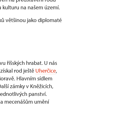
kou kulturu na našem území.
rků většinou jako diplomaté
vu říšských hrabat. U nás
získal rod ještě
Uherčice
,
 Moravě. Hlavním sídlem
Další zámky v Kněžicích,
jednotlivých panství.
ora a mecenášům umění