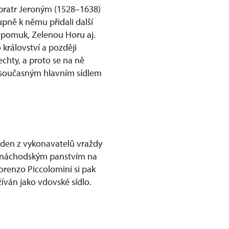
 bratr Jeroným (1528–1638)
upně k němu přidali další
Nepomuk, Zelenou Horu aj.
království a později
echty, a proto se na ně
h současným hlavním sídlem
jeden z vykonavatelů vraždy
m náchodským panstvím na
orenzo Piccolomini si pak
žíván jako vdovské sídlo.