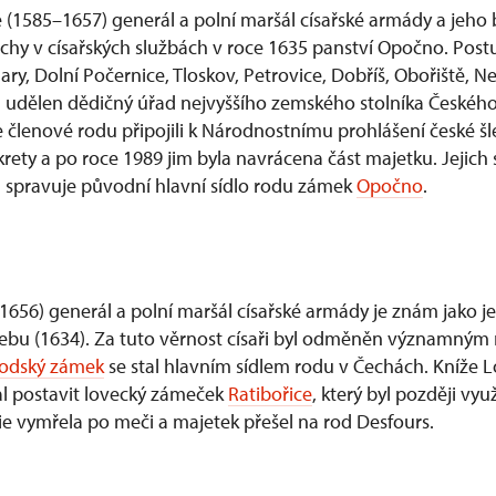
 (1585–1657) generál a polní maršál císařské armády a jeho
ěchy v císařských službách v roce 1635 panství Opočno. Post
ary, Dolní Počernice, Tloskov, Petrovice, Dobříš, Obořiště, 
 udělen dědičný úřad nejvyššího zemského stolníka Českého 
 se členové rodu připojili k Národnostnímu prohlášení české šl
ety a po roce 1989 jim byla navrácena část majetku. Jejic
Ú spravuje původní hlavní sídlo rodu zámek
Opočno
.
1656) generál a polní maršál císařské armády je znám jako 
Chebu (1634). Za tuto věrnost císaři byl odměněn významný
odský zámek
se stal hlavním sídlem rodu v Čechách. Kníže L
hal postavit lovecký zámeček
Ratibořice
, který byl později vyu
ie vymřela po meči a majetek přešel na rod Desfours.