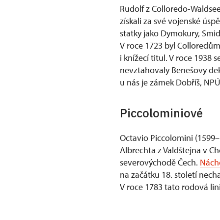
Rudolf z Colloredo-Waldsee
získali za své vojenské úsp
statky jako Dymokury, Smid
V roce 1723 byl Colloredům
i knížecí titul. V roce 1938
nevztahovaly Benešovy dekr
u nás je zámek Dobříš, NP
Piccolominiové
Octavio Piccolomini (1599–
Albrechta z Valdštejna v 
severovýchodě Čech.
Nách
na začátku 18. století nec
V roce 1783 tato rodová lin