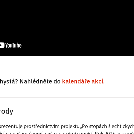
 chystá? Nahlédněte do
kalendáře akcí.
 rody
rezentuje prostřednictvím projektu „Po stopách šlechtický
bící na našem území a vše co s nimi souvisí. Rok 2025 je zam