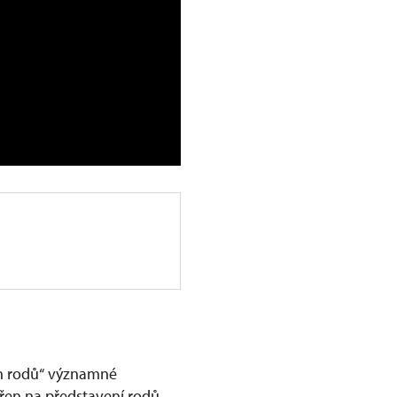
ch rodů“ významné
ěřen na představení rodů