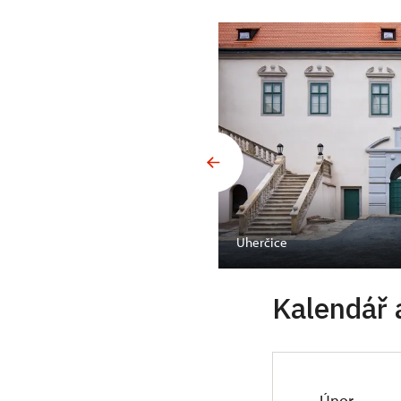
Uherčice
Kalendář 
Únor