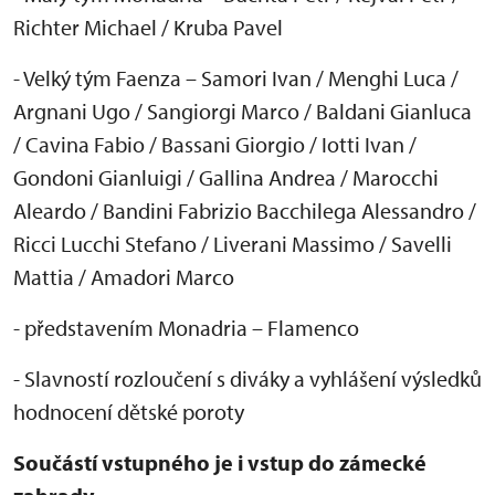
Richter Michael / Kruba Pavel
- Velk
ý tým Faenza
– Samori Ivan / Menghi Luca /
Argnani Ugo / Sangiorgi Marco / Baldani Gianluca
/ Cavina Fabio / Bassani Giorgio / Iotti Ivan /
Gondoni Gianluigi / Gallina Andrea / Marocchi
Aleardo / Bandini Fabrizio Bacchilega Alessandro /
Ricci Lucchi Stefano / Liverani Massimo / Savelli
Mattia / Amadori Marco
- p
ředstaven
ím Monadria
– Flamenco
- Slavnost
í rozlou
čen
í s diváky a vyhlá
šen
í výsledk
ů
hodnocen
í d
ětsk
é poroty
Sou
č
ástí vstupného je i vstup do zámecké