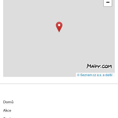
−
© Seznam.cz a.s. a další
Domů
Akce