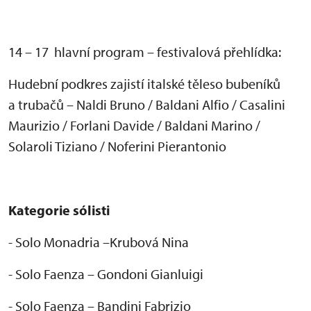
14 – 17 hlavní program – festivalová p
řehl
ídka:
Hudební podkres zajistí italské t
ěleso buben
ík
ů
a trubačů
– Naldi Bruno / Baldani Alfio / Casalini
Maurizio / Forlani Davide / Baldani Marino /
Solaroli Tiziano / Noferini Pierantonio
Kategorie s
ólisti
- Solo Monadria
–Krubov
á Nina
- Solo Faenza
– Gondoni Gianluigi
- Solo Faenza – Bandini Fabrizio