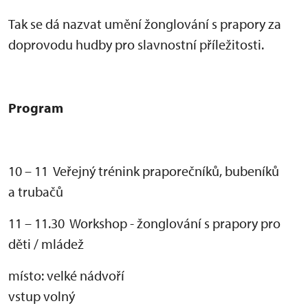
Tak se dá nazvat um
ěn
í
žonglov
ání s prapory za
doprovodu hudby pro slavnostní p
ř
íle
žitosti.
Program
10 – 11 Veřejn
ý trénink prapore
čn
ík
ů, buben
ík
ů
a trubačů
11 – 11.30 Workshop - žonglov
ání s prapory pro
d
ěti / ml
áde
ž
místo:
velk
é nádvo
ř
í
vstup volný