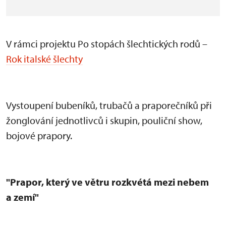
V rámci projektu Po stopách šlechtických rodů –
Rok italské šlechty
Vystoupen
í bubeník
ů, trubačů a praporečn
ík
ů při
žonglov
ání jednotlivc
ů i skupin, pouličn
í show,
bojové prapory.
"Prapor, který ve v
ětru rozkv
étá mezi nebem
a zemí"