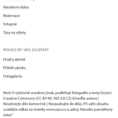
Návštěvní doba
Rezervace
Vstupné
Tipy na výlety
MOHLO BY VÁS ZAJÍMAT
Hrad a zámek
Příběh zámku
Fotogalerie
Není-li výslovně uvedeno jinak, podléhají fotografie a texty
licenci
Creative Commons
(CC BY-NC-ND 3.0 CZ) (Uveďte autora |
Neužívejte dílo komerčně | Nezasahujte do díla). Při užití obsahu
uvádějte odkaz na stránky www.npu.cz a „zdroj: Národní památkový
ústav“