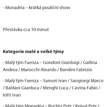
- Monadria – kr
átká pouli
čn
í show
P
řest
ávka cca 10 minut
Kategorie malé a velké týmy
- Malý tým Faenza
– Gondoni Gianluigi / Gallina
Andrea / Marocchi Aleardo / Bandini Fabrizio
- Mal
ý tým Faenza
– Samori Ivan / Sangiorgi Marco
/ Baldani Gianluca / Menghi Luca / Cavina Fabio /
Iotti Ivan
- Mal
ý tým Monadria
– Buchta Petr / Kejval Petr /