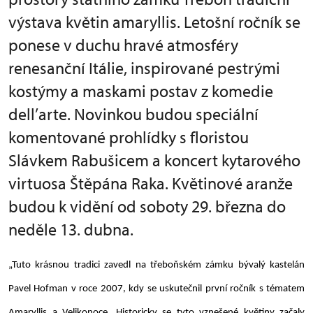
výstava květin amaryllis. Letošní ročník se
ponese v duchu hravé atmosféry
renesanční Itálie, inspirované pestrými
kostýmy a maskami postav z komedie
dell’arte. Novinkou budou speciální
komentované prohlídky s floristou
Slávkem Rabušicem a koncert kytarového
virtuosa Štěpána Raka. Květinové aranže
budou k vidění od soboty 29. března do
neděle 13. dubna.
„Tuto krásnou tradici zavedl na třeboňském zámku bývalý kastelán
Pavel Hofman v roce 2007, kdy se uskutečnil první ročník s tématem
Amaryllis a Velikonoce. Historicky se tyto vznešené květiny začaly