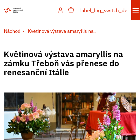
label_lng_switch_de
Náchod
Květinová výstava amaryllis na...
Květinová výstava amaryllis na
zámku Třeboň vás přenese do
renesanční Itálie