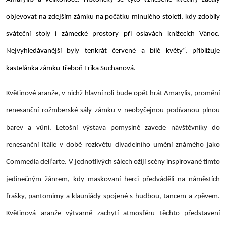
objevovat na zdejším zámku na počátku minulého století, kdy zdobily
sváteční stoly i zámecké prostory při oslavách knížecích Vánoc.
Nejvyhledávanější byly tenkrát červené a bílé květy“, přibližuje
kastelánka zámku Třeboň Erika Suchanová.
Květinové aranže, v nichž hlavní roli bude opět hrát Amarylis, promění
renesanční rožmberské sály zámku v neobyčejnou podívanou plnou
barev a vůní. Letošní výstava pomyslně zavede návštěvníky do
renesanční Itálie v době rozkvětu divadelního umění známého jako
Commedia dell’arte
. V jednotlivých sálech ožijí scény inspirované tímto
jedinečným žánrem, kdy maskovaní herci předváděli na náměstích
frašky, pantomimy a klauniády spojené s hudbou, tancem a zpěvem.
Květinová aranže výtvarně zachytí atmosféru těchto představení