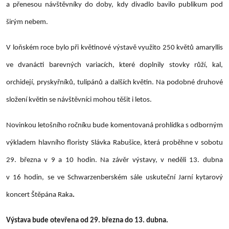
a přenesou návštěvníky do doby, kdy divadlo bavilo publikum pod
širým nebem.
V loňském roce bylo při květinové výstavě využito 250 květů amaryllis
ve dvanácti barevných variacích, které doplnily stovky růží, kal,
orchidejí, pryskyřníků, tulipánů a dalších květin. Na podobné druhové
složení květin se návštěvníci mohou těšit i letos.
Novinkou letošního ročníku bude komentovaná prohlídka s odborným
výkladem hlavního floristy
Slávka Rabušice
, která proběhne
v sobotu
29. března v 9 a 10 hodin.
Na závěr výstavy, v neděli
13. dubna
v 16 hodin
, se ve Schwarzenberském sále uskuteční
Jarní kytarový
koncert Štěpána Raka
.
Výstava bude otevřena
od 29. března do 13. dubna.