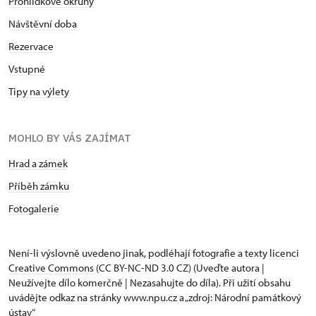
Prohlídkové okruhy
Návštěvní doba
Rezervace
Vstupné
Tipy na výlety
MOHLO BY VÁS ZAJÍMAT
Hrad a zámek
Příběh zámku
Fotogalerie
Není-li výslovně uvedeno jinak, podléhají fotografie a texty
licenci
Creative Commons
(CC BY-NC-ND 3.0 CZ) (Uveďte autora |
Neužívejte dílo komerčně | Nezasahujte do díla). Při užití obsahu
uvádějte odkaz na stránky www.npu.cz a „zdroj: Národní památkový
ústav“