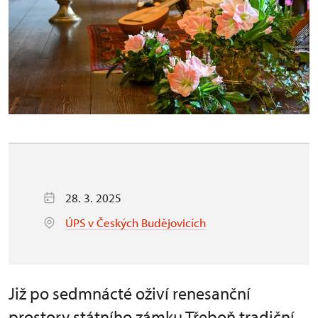
28. 3. 2025
ÚPS v Českých Budějovicích
Již po sedmnácté oživí renesanční
prostory státního zámku Třeboň tradiční