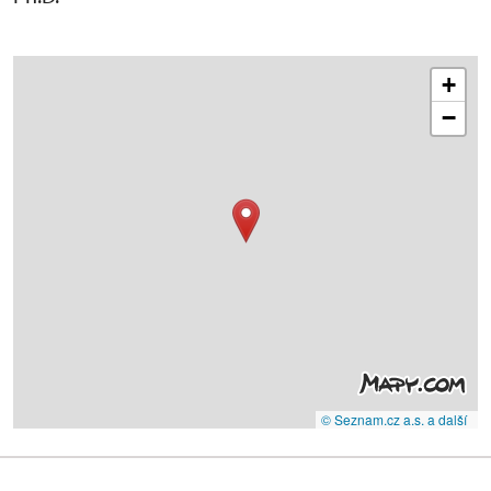
+
−
© Seznam.cz a.s. a další