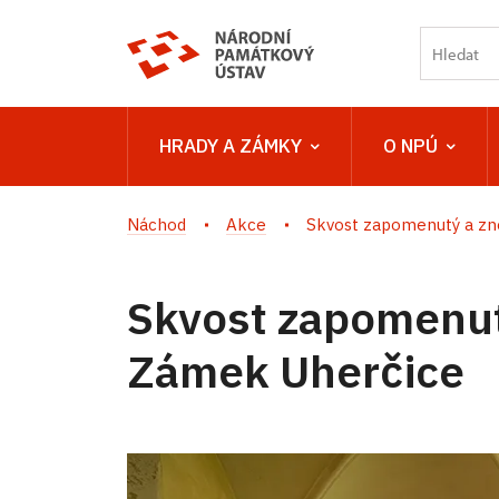
HRADY A ZÁMKY
O NPÚ
Náchod
Akce
Skvost zapomenutý a zno
Skvost zapomenut
Zámek Uherčice