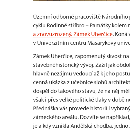
Územní odborné pracoviště Národního p
cyklu Rodinné stříbro – Památky kolem
a znovuzrozený. Zámek Uherčice
. Koná 
v Univerzitním centru Masarykovy univerz
Zámek Uherčice, zapomenutý skvost na h
stavebněhistorický vývoj. Zažil jak obd
hlavně nezájmu vedoucí až k jeho postup
cenná ukázka z učebnice slohů architek
dospěl do takového stavu, že na něj mě
však i přes velké politické tlaky v době
Přednáška vás provede historií i vybra
zámeckého areálu. Dozvíte se například,
je a kdy vznikla Andělská chodba, jedno