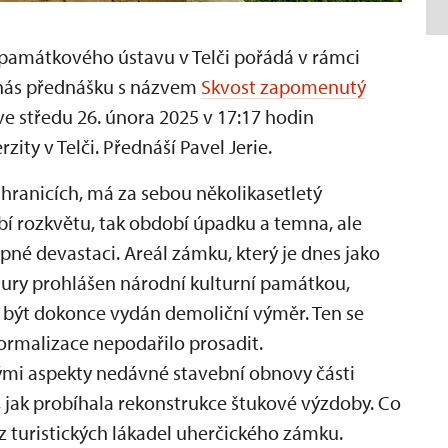
amátkového ústavu v Telči pořádá v rámci
 nás přednášku s názvem
Skvost zapomenutý
ve středu 26. února 2025 v 17:17 hodin
ity v Telči. Přednáší Pavel Jerie.
ranicích, má za sebou několikasetletý
obí rozkvětu, tak období úpadku a temna, ale
né devastaci. Areál zámku, který je dnes jako
tury prohlášen národní kulturní památkou,
l být dokonce vydán demoliční výměr. Ten se
 normalizace nepodařilo prosadit.
nými aspekty nedávné stavební obnovy části
 jak probíhala rekonstrukce štukové výzdoby. Co
 z turistických lákadel uherčického zámku.