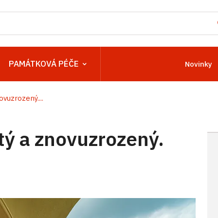
PAMÁTKOVÁ PÉČE
Novinky
vuzrozený....
ý a znovuzrozený.