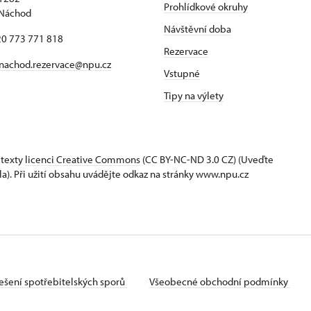
Prohlídkové okruhy
 Náchod
Návštěvní doba
420 773 771 818
Rezervace
nachod.rezervace@npu.cz
Vstupné
Tipy na výlety
 texty
licenci Creative Commons
(CC BY-NC-ND 3.0 CZ) (Uveďte
la). Při užití obsahu uvádějte odkaz na stránky www.npu.cz
ešení spotřebitelských sporů
Všeobecné obchodní podmínky