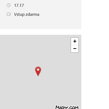
17.17
Vstup zdarma
+
−