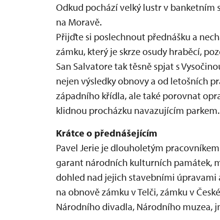
Odkud pochází velký lustr v banketním sá
na Moravě.
Přijďte si poslechnout přednášku a nec
zámku, který je skrze osudy hraběcí, poz
San Salvatore tak těsně spjat s Vysočin
nejen výsledky obnovy a od letošních pr
západního křídla, ale také porovnat opr
klidnou procházku navazujícím parkem.
Krátce o přednášejícím
Pavel Jerie je dlouholetým pracovníke
garant národních kulturních památek, m
dohled nad jejich stavebními úpravami 
na obnově zámku v Telči, zámku v Čes
Národního divadla, Národního muzea, j