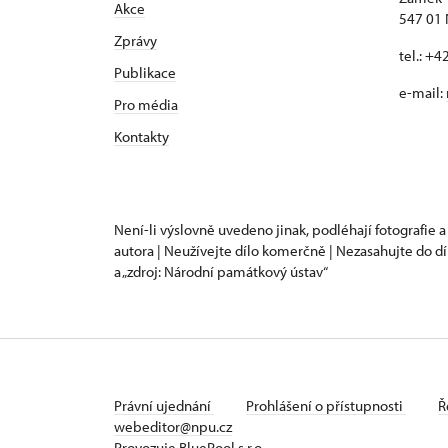
Akce
547 01
Zprávy
tel.: +
Publikace
e-mail:
Pro média
Kontakty
Není-li výslovně uvedeno jinak, podléhají fotografie a
autora | Neužívejte dílo komerčně | Nezasahujte do dí
a „zdroj: Národní památkový ústav“
Právní ujednání
Prohlášení o přístupnosti
Ř
webeditor@npu.cz
Provozuje BluePool s.r.o.