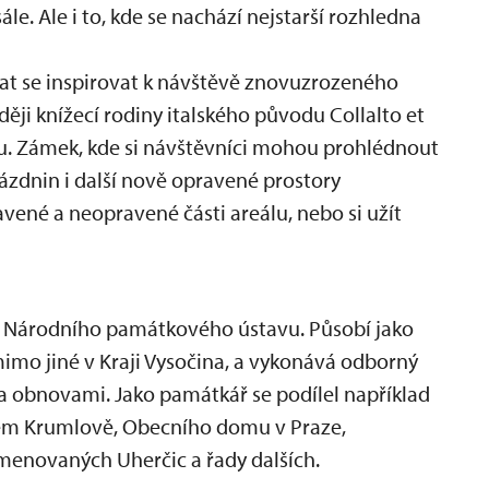
le. Ale i to, kde se nachází nejstarší rozhledna
hat se inspirovat k návštěvě znovuzrozeného
ději knížecí rodiny italského původu Collalto et
ou. Zámek, kde si návštěvníci mohou prohlédnout
ázdnin i další nově opravené prostory
avené a neopravené části areálu, nebo si užít
m Národního památkového ústavu. Působí jako
imo jiné v Kraji Vysočina, a vykonává odborný
a obnovami. Jako památkář se podílel například
kém Krumlově, Obecního domu v Praze,
menovaných Uherčic a řady dalších.