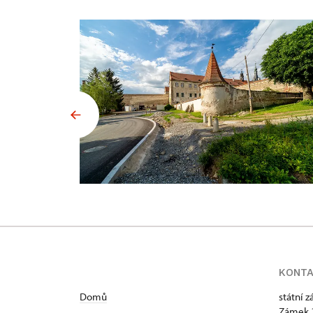
KONT
Domů
státní 
Zámek 