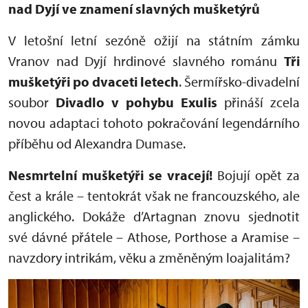
nad Dyjí ve znamení slavných mušketýrů
V letošní letní sezóně ožijí na státním zámku
Vranov nad Dyjí hrdinové slavného románu
Tři
mušketýři po dvaceti letech
. Šermířsko-divadelní
soubor
Divadlo v pohybu Exulis
přináší zcela
novou adaptaci tohoto pokračování legendárního
příběhu od Alexandra Dumase.
Nesmrtelní mušketýři se vracejí!
Bojují opět za
čest a krále – tentokrát však ne francouzského, ale
anglického. Dokáže d’Artagnan znovu sjednotit
své dávné přátele – Athose, Porthose a Aramise –
navzdory intrikám, věku a změněným loajalitám?