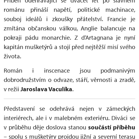
Příběh odehrávající se dvacet let po slavném
románu přináší napětí, politické machinace,
souboj ideálů i zkoušky přátelství. Francie je
zmítána občanskou válkou, Anglie balancuje na
pokraji pádu monarchie. Z d’Artagnana je nyní
kapitán mušketýrů a stojí před nejtěžší misí svého
života.
Román i inscenace jsou podmanivým
dobrodružstvím o odvaze, stáří, věrnosti a zradě,
v režii
Jaroslava Vaculíka
.
Představení se odehrává nejen v zámeckých
interiérech, ale i v malebném exteriéru. Diváci se
v průběhu děje doslova stanou
součástí příběhu
– spolu s mušketýry projdou jižní a severní terasu