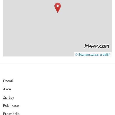
© Seznam.cz a.s. a další
Domů
Akce
Zprávy
Publikace
Pro média