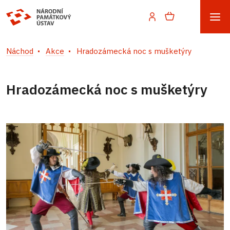
Náchod
Akce
Hradozámecká noc s mušketýry
Hradozámecká noc s mušketýry