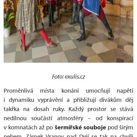
Foto: exulis.cz
Proměnlivá místa konání umocňují napětí
i dynamiku vyprávění a přibližují divákům děj
takřka na dosah ruky. Každý prostor se stává
nedílnou součástí atmosféry – od konspirací
v komnatách až po
šermířské souboje
pod širým
nebem. Zámek Vranov nad Dyjí se tak na chvíli