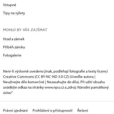
Vstupné
Tipy na výlety
MOHLO BY VÁS ZAJÍMAT
Hrad a zámek
Příběh zámku
Fotogalerie
Není-li výslovně uvedeno jinak, podléhají fotografie a texty
licenci
Creative Commons
(CC BY-NC-ND 3.0 CZ) (Uveďte autora |
Neužívejte dílo komerčně | Nezasahujte do díla). Při užití obsahu
uvádějte odkaz na stránky www.npu.cz a „zdroj: Národní památkový
ústav“
Právní ujednání
Prohlášení o přístupnosti
Řešení