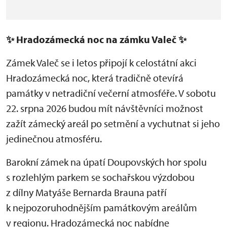
✨
Hradozámecká noc na zámku Valeč
✨
Zámek Valeč se i letos připojí k celostátní akci
Hradozámecká noc, která tradičně otevírá
památky v netradiční večerní atmosféře. V sobotu
22. srpna 2026 budou mít návštěvníci možnost
zažít zámecký areál po setmění a vychutnat si jeho
jedinečnou atmosféru.
Barokní zámek na úpatí Doupovských hor spolu
s rozlehlým parkem se sochařskou výzdobou
z dílny Matyáše Bernarda Brauna patří
k nejpozoruhodnějším památkovým areálům
v regionu. Hradozámecká noc nabídne