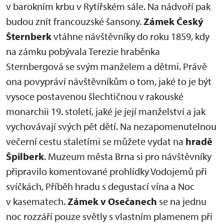
v barokním krbu v Rytířském sále. Na nádvoří pak
budou znít francouzské šansony.
Zámek Český
Šternberk
vtáhne návštěvníky do roku 1859, kdy
na zámku pobývala Terezie hraběnka
Sternbergová se svým manželem a dětmi. Právě
ona povypráví návštěvníkům o tom, jaké to je být
vysoce postavenou šlechtičnou v rakouské
monarchii 19. století, jaké je její manželství a jak
vychovávají svých pět dětí. Na nezapomenutelnou
večerní cestu staletími se můžete vydat na
hradě
Špilberk
. Muzeum města Brna si pro návštěvníky
připravilo komentované prohlídky Vodojemů při
svíčkách, Příběh hradu s degustací vína a Noc
v kasematech.
Zámek v Osečanech
se na jednu
noc rozzáří pouze světly s vlastním plamenem při