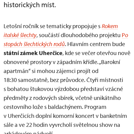
historických míst.
Letošní ročník se tematicky propojuje s
Rokem
italské šlechty
, součástí dlouhodobého projektu
P
o
stopách šlechtických rodů
. Hlavním centrem bude
státní zámek Uherčice
, kde se večer otevřou nově
obnovené prostory v západním křídle. „Barokní
apartmán“ si mohou zájemci projít od
18:30 samostatně, bez průvodce. Čtyři místnosti
s bohatou štukovou výzdobou představí vzácné
předměty z rodových sbírek, včetně unikátního
cestovního lože s baldachýnem. Program
v Uherčicích doplní komorní koncert v banketním
sále a ve 22 hodin vyvrcholí světelnou show na
arkádovém nádvoří.