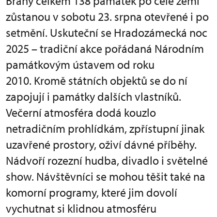
Brány celkem 138 památek po celé zemi
zůstanou v sobotu 23. srpna otevřené i po
setmění. Uskuteční se Hradozámecká noc
2025 – tradiční akce pořádaná Národním
památkovým ústavem od roku
2010. Kromě státních objektů se do ní
zapojují i památky dalších vlastníků.
Večerní atmosféra dodá kouzlo
netradičním prohlídkám, zpřístupní jinak
uzavřené prostory, oživí dávné příběhy.
Nádvoří rozezní hudba, divadlo i světelné
show. Návštěvníci se mohou těšit také na
komorní programy, které jim dovolí
vychutnat si klidnou atmosféru