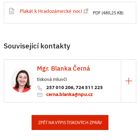
Plakát k Hradozámecké noci
PDF (480,25 KB)
Související kontakty
Mgr. Blanka Černá
tisková mluvčí
257 010 206, 724 511 225
cerna.blanka@npu.cz
Generální ředitelství NPÚ
Valdštejnské náměstí 162/3, Praha
ZPĚT NA VÝPIS TISKOVÝCH ZPRÁV