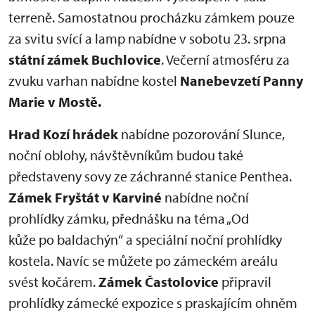
terreně. Samostatnou procházku zámkem pouze
za svitu svící a lamp nabídne v sobotu 23. srpna
státní zámek Buchlovice
. Večerní atmosféru za
zvuku varhan nabídne kostel
Nanebevzetí Panny
Marie v Mostě.
Hrad Kozí hrádek
nabídne pozorování Slunce,
noční oblohy, návštěvníkům budou také
představeny sovy ze záchranné stanice Penthea.
Zámek Fryštát v Karviné
nabídne noční
prohlídky zámku, přednášku na téma „Od
kůže po baldachýn“ a speciální noční prohlídky
kostela. Navíc se můžete po zámeckém areálu
svést kočárem.
Zámek Častolovice
připravil
prohlídky zámecké expozice s praskajícím ohněm