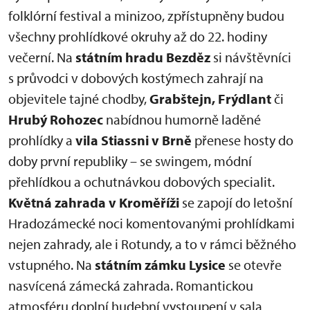
folklórní festival a minizoo, zpřístupněny budou
všechny prohlídkové okruhy až do 22. hodiny
večerní. Na
státním hradu Bezděz
si návštěvníci
s průvodci v dobových kostýmech zahrají na
objevitele tajné chodby,
Grabštejn, Frýdlant
či
Hrubý Rohozec
nabídnou humorně laděné
prohlídky a
vila Stiassni v Brně
přenese hosty do
doby první republiky – se swingem, módní
přehlídkou a ochutnávkou dobových specialit.
Květná zahrada v Kroměříži
se zapojí do letošní
Hradozámecké noci komentovanými prohlídkami
nejen zahrady, ale i Rotundy, a to v rámci běžného
vstupného. Na
státním zámku Lysice
se otevře
nasvícená zámecká zahrada. Romantickou
atmosféru doplní hudební vystoupení v sala