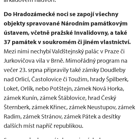
Do Hradozámecké noci se zapojí všechny
objekty spravované Národním památkovým
ústavem, včetně pražské Invalidovny, a také
37 památek v soukromém či jiném vlastnictví.
Mezi nimi nechybí Valdštejnský palác v Praze či
Jurkovičova vila v Brně. Mimořádný program na
večer 23. srpna připravily také zámky Doudleby
nad Orlicí, Častolovice či Toužim, hrady Špilberk,
Loket, Orlík, nebo Potštejn, zámek Nová Horka,
zámek Kunín, zámek Štáblovice, hrad Český
Šternberk, zámek Křinec, zámek Neustupov, zámek
Radim, zámek Stránov, zámek Pátek a desítky
dalších míst napříč republikou.