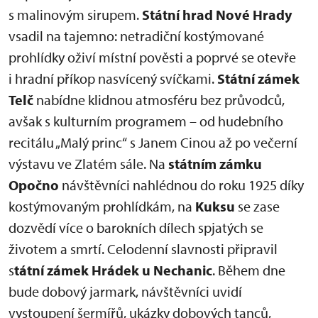
s malinovým sirupem.
Státní hrad Nové Hrady
vsadil na tajemno: netradiční kostýmované
prohlídky oživí místní pověsti a poprvé se otevře
i hradní příkop nasvícený svíčkami.
Státní zámek
Telč
nabídne klidnou atmosféru bez průvodců,
avšak s kulturním programem – od hudebního
recitálu „Malý princ“ s Janem Cinou až po večerní
výstavu ve Zlatém sále. Na
státním zámku
Opočno
návštěvníci nahlédnou do roku 1925 díky
kostýmovaným prohlídkám, na
Kuksu
se zase
dozvědí více o barokních dílech spjatých se
životem a smrtí. Celodenní slavnosti připravil
s
tátní zámek Hrádek u Nechanic
. Během dne
bude dobový jarmark, návštěvníci uvidí
vystoupení šermířů, ukázky dobových tanců,