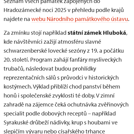
Seznam všech památek zapojených do
Hradozámecké noci 2025 v přehledu podle krajů
najdete na
webu Národního památkového ústavu
.
Za zmínku stojí například
státní zámek Hluboká
,
kde návštěvníci zažijí atmosféru slavné
schwarzenberské lovecké sezóny z 19. a počátku
20. století. Program zahájí fanfáry mysliveckých
trubačů, následovat budou prohlídky
reprezentačních sálů s průvodci v historických
kostýmech. Výklad přiblíží chod panství během
honů i společenské zvyklosti té doby. V zimní
zahradě na zájemce čeká ochutnávka zvěřinových
specialit podle dobových receptů – například
Syrakuské drůbeží nádivky, krup s houbami ve
slepičím vývaru nebo císařského trhance