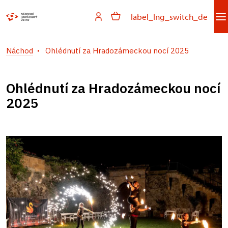
label_lng_switch_de
Náchod
Ohlédnutí za Hradozámeckou nocí 2025
Ohlédnutí za Hradozámeckou nocí
2025