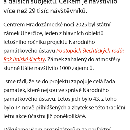
a dalších subjektů. Celkem je navštívilo
více než 29 tisíc návštěvníků.
Centrem Hradozámecké noci 2025 byl státní
zámek Uherčice, jeden z hlavních objektů
letošního ročníku projektu Národního
památkového ústavu
Po stopách šlechtických rodů:
Rok italské šlechty
. Zámek zahalený do atmosféry
slunné Itálie navštívilo 1000 zájemců.
Jsme rádi, že se do projektu zapojuje celá řada
památek, které nejsou ve správě Národního
památkového ústavu. Letos jich bylo 43, z toho
bylo 14 nově přihlášených a zbytek se této tradiční
letní akce účastní již poněkolikáté.
Děkujeme všem organizátorům za perfektní