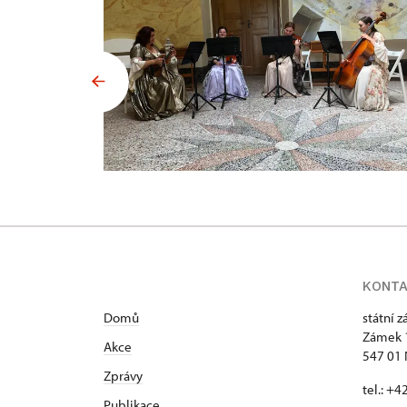
KONT
Domů
státní 
Zámek 
Akce
547 01
Zprávy
tel.: +
Publikace