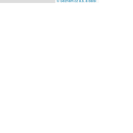
© Seznam.cz a.s. a další