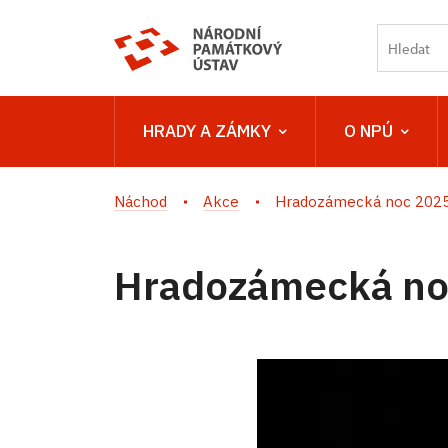
HRADY A ZÁMKY
O NPÚ
Náchod
Akce
Hradozámecká noc 202
Hradozámecká no