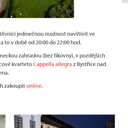
těvníci jedinečnou možnost navštívit ve
 to v době od 20:00 do 22:00 hod.
ckou zahradou (bez fíkovny), v pozdějších
čcové kvarteto
Cappella allegra
z Bystřice nad
ena.
uh zakoupit
online
.