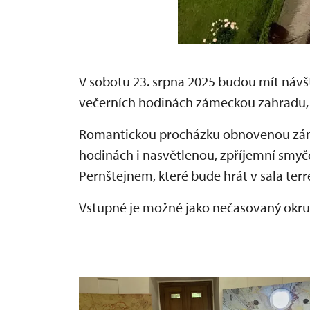
V sobotu 23. srpna 2025 budou mít návš
večerních hodinách zámeckou zahradu, a
Romantickou procházku obnovenou záme
hodinách i nasvětlenou, zpříjemní smy
Pernštejnem, které bude hrát v sala terr
Vstupné je možné jako nečasovaný okr