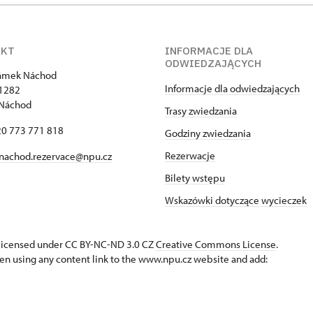
AKT
INFORMACJE DLA
ODWIEDZAJĄCYCH
zámek Náchod
Informacje dla odwiedzających
1282
 Náchod
Trasy zwiedzania
420 773 771 818
Godziny zwiedzania
Rezerwacje
nachod.rezervace@npu.cz
Bilety wstępu
Wskazówki dotyczące wycieczek
s licensed under CC BY-NC-ND 3.0 CZ
Creative Commons License
.
en using any content link to the www.npu.cz website and add: