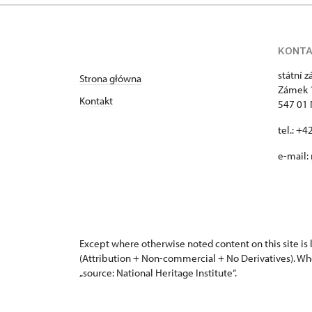
KONT
státní 
Strona główna
Zámek 
Kontakt
547 01
tel.: +
e-mail:
Except where otherwise noted content on this site i
(Attribution + Non-commercial + No Derivatives). Wh
„source: National Heritage Institute“.