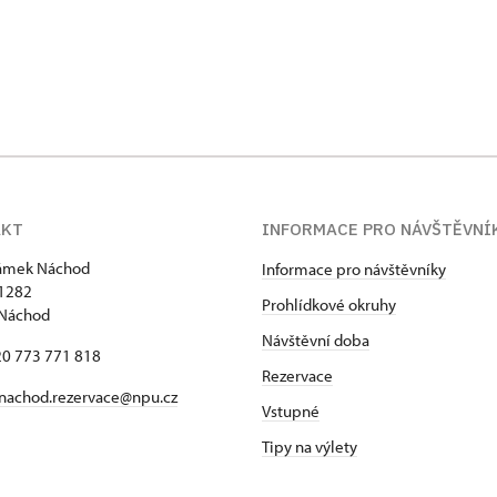
AKT
INFORMACE PRO NÁVŠTĚVNÍ
zámek Náchod
Informace pro návštěvníky
1282
Prohlídkové okruhy
 Náchod
Návštěvní doba
420 773 771 818
Rezervace
nachod.rezervace@npu.cz
Vstupné
Tipy na výlety