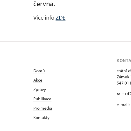
června.
Více info
ZDE
KONT
Domů
státní 
Zámek 
Akce
547 01
Zprávy
tel.: +
Publikace
e-mail:
Pro média
Kontakty