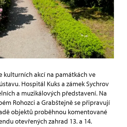
e kulturních akcí na památkách ve
stavu. Hospitál Kuks a zámek Sychrov
delních a muzikálových představení. Na
ém Rohozci a Grabštejně se připravují
na řadě objektů proběhnou komentované
kendu otevřených zahrad 13. a 14.