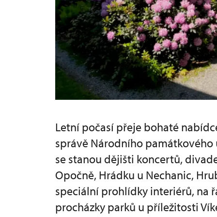
Letní počasí přeje bohaté nabídc
správě Národního památkového ú
se stanou dějišti koncertů, diva
Opočně, Hrádku u Nechanic, Hrub
speciální prohlídky interiérů, 
procházky parků u příležitosti Ví