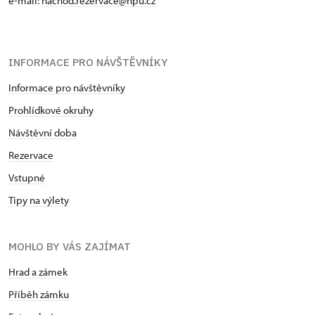
e-mail:
nachod.rezervace@npu.cz
památkovou správu Sychrov jako kurátor
sbírkových a mobiliárních fondů. Náplní jeho práce
byla organizace a vedení zápůjčních smluv,
inventarizace mobiliárních a knihovních fondů a
INFORMACE PRO NÁVŠTĚVNÍKY
mimo jiné i tvorba nových interiérových instalací –
Informace pro návštěvníky
a to v již zmiňovaném státním zámku Náchod,
Litomyšl, Frýdlant, Hrádku u Nechanic a na státním
Prohlídkové okruhy
hradě Grabštejn. Byl členem komisí pro interiérové
Návštěvní doba
instalace a výkup mobiliáře. V roce 2024 uspěl ve
výběrovém řízení na pozici kastelána státního
Rezervace
zámku Náchod. Do funkce byl jmenován k 1. březnu
Vstupné
2024.
Tipy na výlety
MOHLO BY VÁS ZAJÍMAT
Hrad a zámek
Příběh zámku