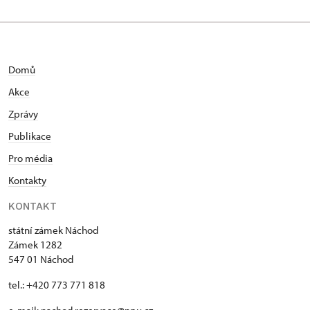
střední škole Academia Mercurii v Náchodě a
následně bakalářský obor Prezentace a ochrana
kulturního dědictví na Univerzitě Hradec Králové,
který v roce 2019 zakončil státní zkouškou a
bakalářskou prací, v níž se zabýval návrhem
Domů
reinstalace expozic náchodského zámku. Na
Akce
Univerzitě Karlově vystudoval navazující
magisterský obor Edukace a interpretace
Zprávy
kulturního dědictví, který zakončil v roce 2023
Publikace
státními zkouškami a obhajobou diplomové práce s
Pro média
názvem Poválečná prezentace instalací na
vybraných památkách ve východních Čechách. V
Kontakty
oblasti památek se pohybuje již od roku 2013, kdy
KONTAKT
začal provázet nejdříve jako praktikant a záhy jako
sezónní průvodce na zámku v Náchodě. Na této
státní zámek Náchod
památce se později podílel na přípravě kulturních
Zámek 1282
akcí, prezentaci zámku a v roce 2018 zde byl
547 01 Náchod
zaměstnán jako pokladní. Je spoluautorem prodejní
tel.: +420 773 771 818
publikace o zámku Náchod, která byla vydána v
roce 2019. Téhož roku nastoupil na Územní