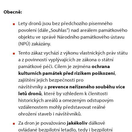
Obecně:
Lety dronů jsou bez předchozího písemného
povolení (dále „Souhlas“) nad areálem památkového
objektu ve správě Národního památkového ústavu
(NPÚ) zakázány.
Tento zákaz vychází z výkonu vlastnických práv státu
a z povinností vyplývajících ze zákona o státní
památkové péči. Cílem je zejména
ochrana
kulturních památek před rizikem poškození
,
zajištění jejich bezpečnosti pro
návštěvníky a
prevence neřízeného souběhu více
letů dronů
, které by vzhledem k členitosti
historických areálů a omezeným odstupovým
vzdálenostem mohly představovat reálné
ohrožení staveb i návštěvníků.
Za dron je považováno
jakékoliv
dálkově
ovládané bezpilotní letadlo, tedy i bezpilotní