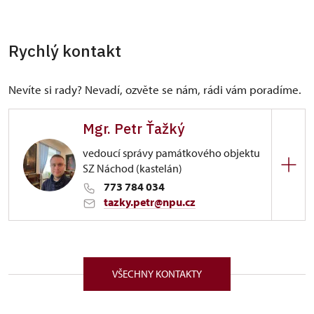
Rychlý kontakt
Nevíte si rady? Nevadí, ozvěte se nám, rádi vám poradíme.
Mgr. Petr Ťažký
vedoucí správy památkového objektu
SZ Náchod (kastelán)
773 784 034
tazky.petr@npu.cz
ÚPS na Sychrově
Zámek 1282/, Náchod 54701
VŠECHNY KONTAKTY
Pochází z malého městečka Meziměstí na
Broumovsku. Vystudoval cestovní ruch na soukromé