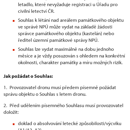
letadlo, které nevyžaduje registraci u Úřadu pro
civilní letectví ČR.
Souhlas k létání nad areálem památkového objektu
ve správě NPÚ může vydat na základě žádosti
správce památkového objektu (kastelán) nebo
ředitel územní památkové správy NPÚ.
Souhlas lze vydat maximálně na dobu jednoho
měsíce a je vždy posuzován s ohledem na konkrétní
okolnosti, charakter památky a míru možných rizik.
Jak požádat o Souhlas:
1. Provozovatel dronu musí předem písemně požádat
správu objektu o Souhlas s letem dronu.
2. Před udělením písemného Souhlasu musí provozovatel
doložit:
doklad o absolvování letecké způsobilosti/výcviku
(A1/A3, A2)