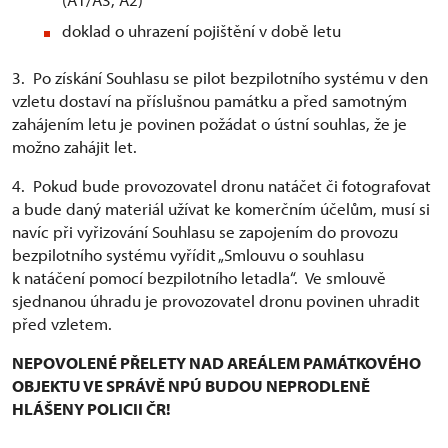
doklad o uhrazení pojištění v době letu
3. Po získání Souhlasu se pilot bezpilotního systému v den
vzletu dostaví na příslušnou památku a před samotným
zahájením letu je povinen požádat o ústní souhlas, že je
možno zahájit let.
4. Pokud bude provozovatel dronu natáčet či fotografovat
a bude daný materiál užívat ke komerčním účelům, musí si
navíc při vyřizování Souhlasu se zapojením do provozu
bezpilotního systému vyřídit „Smlouvu o souhlasu
k natáčení pomocí bezpilotního letadla“. Ve smlouvě
sjednanou úhradu je provozovatel dronu povinen uhradit
před vzletem.
NEPOVOLENÉ PŘELETY NAD AREÁLEM PAMÁTKOVÉHO
OBJEKTU VE SPRÁVĚ NPÚ BUDOU NEPRODLENĚ
HLÁŠENY POLICII ČR!