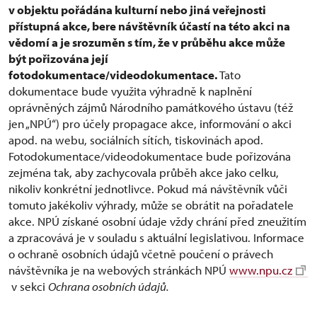
v objektu pořádána kulturní nebo jiná veřejnosti
přístupná akce, bere návštěvník účastí na této akci na
vědomí a je srozuměn s tím, že v průběhu akce může
být pořizována její
fotodokumentace/videodokumentace.
Tato
dokumentace bude využita výhradně k naplnění
oprávněných zájmů Národního památkového ústavu (též
jen „NPÚ“) pro účely propagace akce, informování o akci
apod. na webu, sociálních sítích, tiskovinách apod.
Fotodokumentace/videodokumentace bude pořizována
zejména tak, aby zachycovala průběh akce jako celku,
nikoliv konkrétní jednotlivce. Pokud má návštěvník vůči
tomuto jakékoliv výhrady, může se obrátit na pořadatele
akce. NPÚ získané osobní údaje vždy chrání před zneužitím
a zpracovává je v souladu s aktuální legislativou. Informace
o ochraně osobních údajů včetně poučení o právech
návštěvníka je na webových stránkách NPÚ
www.npu.cz
v sekci
Ochrana osobních údajů.