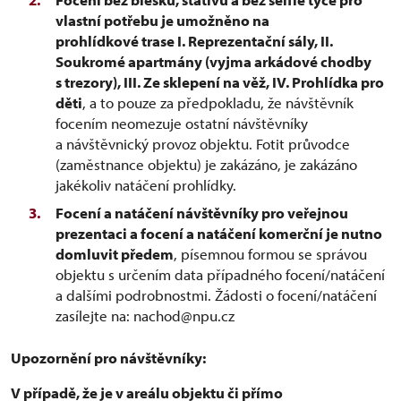
vlastní potřebu je umožněno na
prohlídkové trase I.
Reprezentační sály, II.
Soukromé apartmány (vyjma arkádové chodby
s trezory), III. Ze sklepení na věž, IV. Prohlídka pro
děti
, a to pouze za předpokladu, že návštěvník
focením neomezuje ostatní návštěvníky
a návštěvnický provoz objektu. Fotit průvodce
(zaměstnance objektu) je zakázáno, je zakázáno
jakékoliv natáčení prohlídky.
Focení a natáčení návštěvníky pro veřejnou
prezentaci a focení a natáčení komerční je nutno
domluvit předem
, písemnou formou se správou
objektu s určením data případného focení/natáčení
a dalšími podrobnostmi. Žádosti o focení/natáčení
zasílejte na: nachod@npu.cz
Upozornění pro návštěvníky:
V případě, že je v areálu objektu či přímo