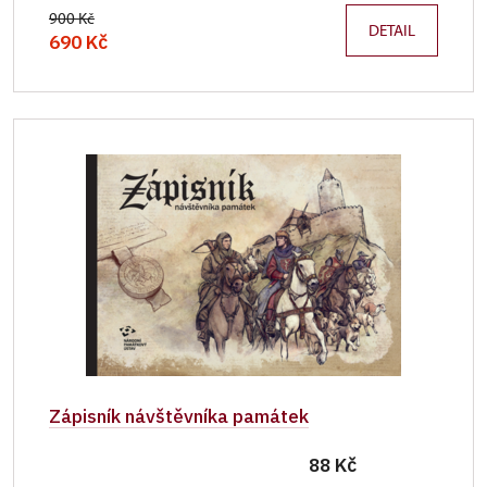
900 Kč
DETAIL
690 Kč
Zápisník návštěvníka památek
88 Kč