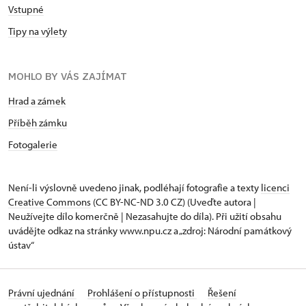
Vstupné
Tipy na výlety
MOHLO BY VÁS ZAJÍMAT
Hrad a zámek
Příběh zámku
Fotogalerie
Není-li výslovně uvedeno jinak, podléhají fotografie a texty
licenci
Creative Commons
(CC BY-NC-ND 3.0 CZ) (Uveďte autora |
Neužívejte dílo komerčně | Nezasahujte do díla). Při užití obsahu
uvádějte odkaz na stránky www.npu.cz a „zdroj: Národní památkový
ústav“
Právní ujednání
Prohlášení o přístupnosti
Řešení