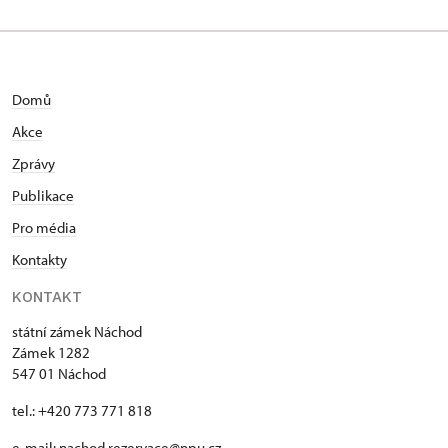
Domů
Akce
Zprávy
Publikace
Pro média
Kontakty
KONTAKT
státní zámek Náchod
Zámek 1282
547 01 Náchod
tel.: +420 773 771 818
e-mail:
nachod.rezervace@npu.cz