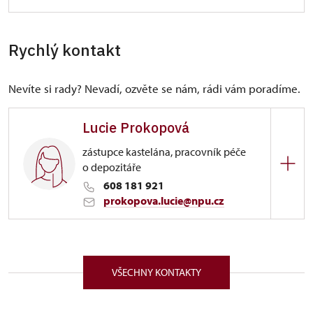
Rychlý kontakt
Nevíte si rady? Nevadí, ozvěte se nám, rádi vám poradíme.
Lucie Prokopová
zástupce kastelána, pracovník péče
o depozitáře
608 181 921
prokopova.lucie@npu.cz
ÚPS na Sychrově
Zámek 1282/, Náchod 54701
VŠECHNY KONTAKTY