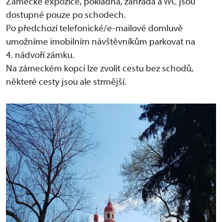
Zámecké expozice, pokladna, zahrada a WC jsou
dostupné pouze po schodech.
Po předchozí telefonické/e-mailové domluvě
umožníme imobilním návštěvníkům parkovat na
4. nádvoří zámku.
Na zámeckém kopci lze zvolit cestu bez schodů,
některé cesty jsou ale strmější.