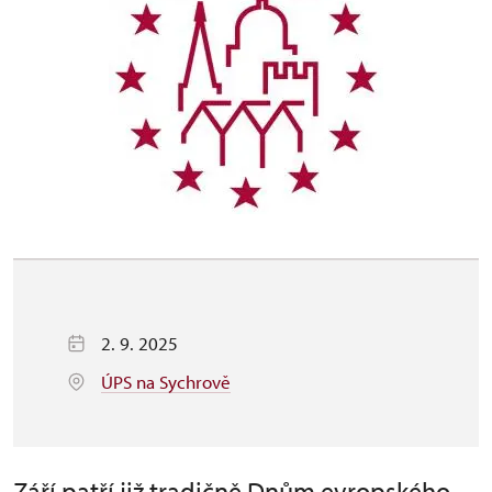
2. 9. 2025
ÚPS na Sychrově
Září patří již tradičně Dnům evropského