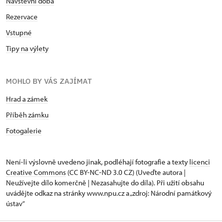
Návštěvní doba
Rezervace
Vstupné
Tipy na výlety
MOHLO BY VÁS ZAJÍMAT
Hrad a zámek
Příběh zámku
Fotogalerie
Není-li výslovně uvedeno jinak, podléhají fotografie a texty
licenci
Creative Commons
(CC BY-NC-ND 3.0 CZ) (Uveďte autora |
Neužívejte dílo komerčně | Nezasahujte do díla). Při užití obsahu
uvádějte odkaz na stránky www.npu.cz a „zdroj: Národní památkový
ústav“