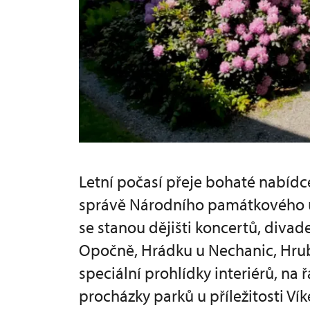
Letní počasí přeje bohaté nabídc
správě Národního památkového ú
se stanou dějišti koncertů, diva
Opočně, Hrádku u Nechanic, Hrub
speciální prohlídky interiérů, 
procházky parků u příležitosti Ví