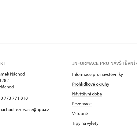
AKT
INFORMACE PRO NÁVŠTĚVNÍ
zámek Náchod
Informace pro návštěvníky
1282
Prohlídkové okruhy
 Náchod
Návštěvní doba
420 773 771 818
Rezervace
nachod.rezervace@npu.cz
Vstupné
Tipy na výlety