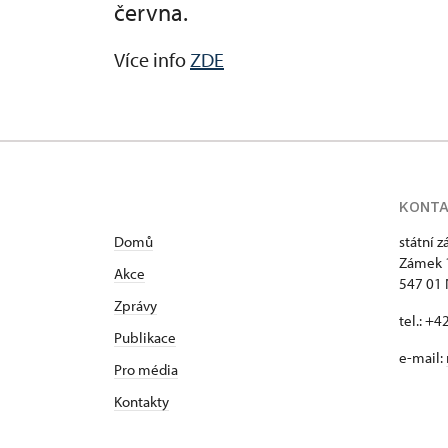
června.
Více info
ZDE
KONT
Domů
státní 
Zámek 
Akce
547 01
Zprávy
tel.: +
Publikace
e-mail:
Pro média
Kontakty