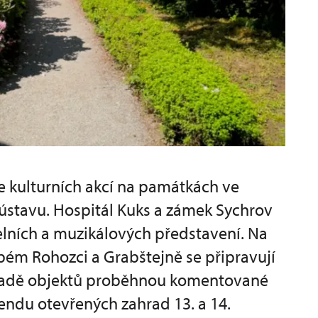
e kulturních akcí na památkách ve
stavu. Hospitál Kuks a zámek Sychrov
delních a muzikálových představení. Na
ém Rohozci a Grabštejně se připravují
na řadě objektů proběhnou komentované
kendu otevřených zahrad 13. a 14.