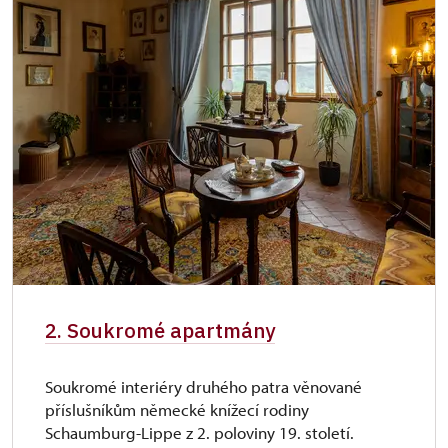
Průkaz zaměstnance NPÚ (+ až 3 rodinní
zdarma
příslušníci)
Průkaz Náš člověk (pouze držitel)
zdarma
2. Soukromé apartmány
Soukromé interiéry druhého patra věnované
příslušníkům německé knížecí rodiny
Schaumburg-Lippe z 2. poloviny 19. století.