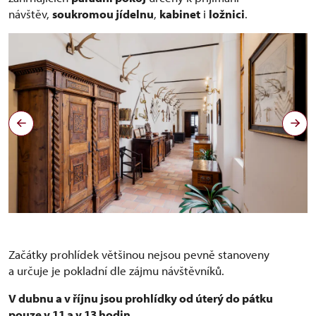
návštěv,
soukromou jídelnu
,
kabinet
i
ložnici
.
Začátky prohlídek většinou nejsou pevně stanoveny
a určuje je pokladní dle zájmu návštěvníků.
V dubnu a v říjnu jsou prohlídky od úterý do pátku
pouze v 11 a v 13 hodin.