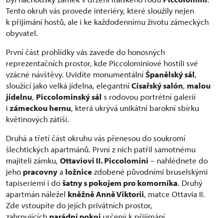
Tento okruh vás provede interiéry, které sloužily nejen
k přijímání hostů, ale i ke každodennímu životu zámeckých
obyvatel.
První část prohlídky vás zavede do honosných
reprezentačních prostor, kde Piccolominiové hostili své
vzácné návštěvy. Uvidíte monumentální
Španělský sál
,
sloužící jako velká jídelna, elegantní
Císařský salón
,
malou
jídelnu
,
Piccolominský sál
s rodovou portrétní galerií
i
zámeckou hernu
, která ukrývá unikátní barokní sbírku
květinových zátiší.
Druhá a třetí část okruhu vás přenesou do soukromí
šlechtických apartmánů. První z nich patřil samotnému
majiteli zámku,
Ottaviovi II. Piccolomini
– nahlédnete do
jeho
pracovny
a
ložnice
zdobené původními bruselskými
tapiseriemi i do
šatny s pokojem pro komorníka
. Druhý
apartmán náležel
kněžně Anně Viktorii
, matce Ottavia II.
Zde vstoupíte do jejích privátních prostor,
zahrnujících
parádní pokoj
určený k přijímání