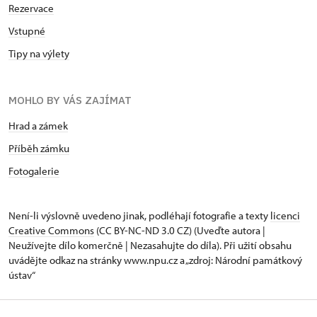
Rezervace
Vstupné
Tipy na výlety
MOHLO BY VÁS ZAJÍMAT
Hrad a zámek
Příběh zámku
Fotogalerie
Není-li výslovně uvedeno jinak, podléhají fotografie a texty
licenci
Creative Commons
(CC BY-NC-ND 3.0 CZ) (Uveďte autora |
Neužívejte dílo komerčně | Nezasahujte do díla). Při užití obsahu
uvádějte odkaz na stránky www.npu.cz a „zdroj: Národní památkový
ústav“