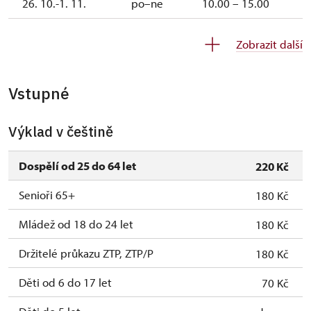
26. 10.-1. 11.
po–ne
10.00 – 15.00
2. 11.-31. 12.
uzavřen
Zobrazit další
Vstupné
Výklad v češtině
Dospělí od 25 do 64 let
220 Kč
Senioři 65+
180 Kč
Mládež od 18 do 24 let
180 Kč
Držitelé průkazu ZTP, ZTP/P
180 Kč
Děti od 6 do 17 let
70 Kč