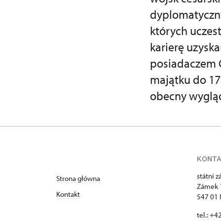
dyplomatyczny
których uczes
karierę uzyska
posiadaczem O
majątku do 17
obecny wyglą
KONT
státní 
Strona główna
Zámek 
Kontakt
547 01
tel.: +