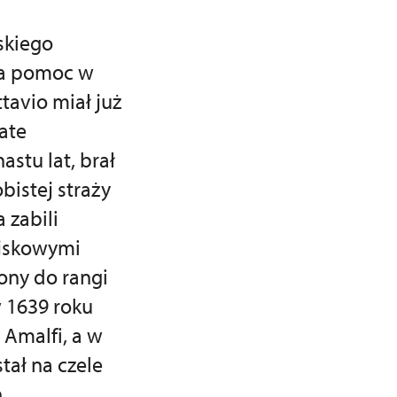
skiego
 za pomoc w
tavio miał już
ate
stu lat, brał
bistej straży
 zabili
ojskowymi
ony do rangi
w 1639 roku
 Amalfi, a w
tał na czele
h