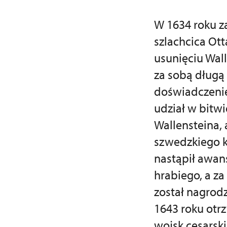
W 1634 roku z
szlachcica Ot
usunięciu Wall
za sobą długą
doświadczenie
udział w bitwi
Wallensteina, 
szwedzkiego k
nastąpił awans
hrabiego, a za
został nagrodz
1643 roku otrz
wojsk cesarsk