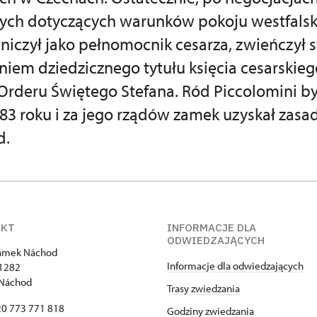
ch dotyczących warunków pokoju westfalsk
tniczył jako pełnomocnik cesarza, zwieńczył
niem dziedzicznego tytułu księcia cesarskieg
rderu Świętego Stefana. Ród Piccolomini by
83 roku i za jego rządów zamek uzyskał zasa
d.
AKT
INFORMACJE DLA
ODWIEDZAJĄCYCH
zámek Náchod
Informacje dla odwiedzających
1282
 Náchod
Trasy zwiedzania
420 773 771 818
Godziny zwiedzania