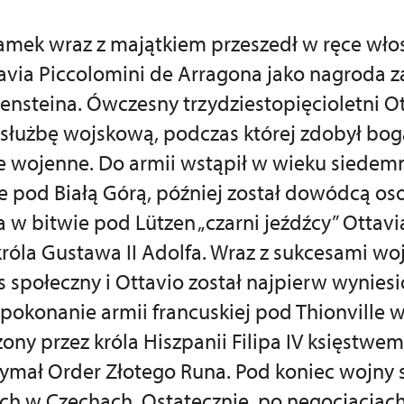
amek wraz z majątkiem przeszedł w ręce wło
tavia Piccolomini de Arragona jako nagroda
ensteina. Ówczesny trzydziestopięcioletni Ot
 służbę wojskową, podczas której zdobył bog
 wojenne. Do armii wstąpił w wieku siedemna
e pod Białą Górą, później został dowódcą oso
a w bitwie pod Lützen „czarni jeźdźcy” Ottavia
róla Gustawa II Adolfa. Wraz z sukcesami w
 społeczny i Ottavio został najpierw wyniesi
 pokonanie armii francuskiej pod Thionville 
ony przez króla Hiszpanii Filipa IV księstwem
ymał Order Złotego Runa. Pod koniec wojny s
ich w Czechach. Ostatecznie, po negocjacjac