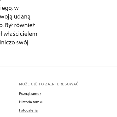
iego, w
 swoją udaną
o. Był również
ł właścicielem
dniczo swój
MOŻE CIĘ TO ZAINTERESOWAĆ
Poznaj zamek
Historia zamku
Fotogaleria