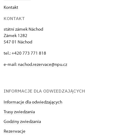
i Kolowratów oraz dwie urny po bokach.
Kontakt
KONTAKT
státní zámek Náchod
Zámek 1282
547 01 Náchod
tel.: +420 773 771 818
e-mail:
nachod.rezervace@npu.cz
INFORMACJE DLA ODWIEDZAJĄCYCH
Informacje dla odwiedzających
Trasy zwiedzania
Godziny zwiedzania
Rezerwacje