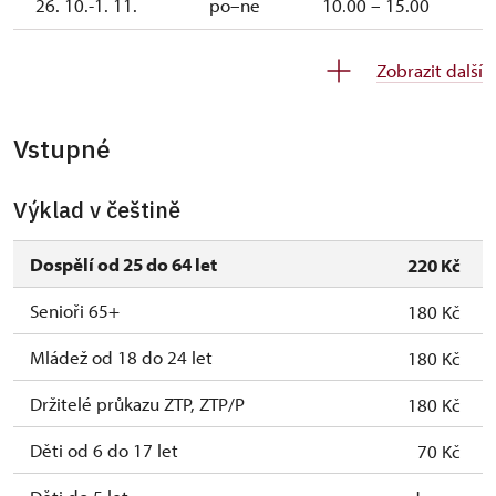
26. 10.-1. 11.
po–ne
10.00 – 15.00
2. 11.-31. 12.
uzavřen
Zobrazit další
Vstupné
Výklad v češtině
Dospělí od 25 do 64 let
220 Kč
Senioři 65+
180 Kč
Mládež od 18 do 24 let
180 Kč
Držitelé průkazu ZTP, ZTP/P
180 Kč
Děti od 6 do 17 let
70 Kč