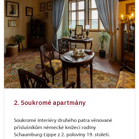
Průkaz zaměstnance NPÚ (+ až 3 rodinní
zdarma
příslušníci)
Průkaz Náš člověk (pouze držitel)
zdarma
2. Soukromé apartmány
Soukromé interiéry druhého patra věnované
příslušníkům německé knížecí rodiny
Schaumburg-Lippe z 2. poloviny 19. století.