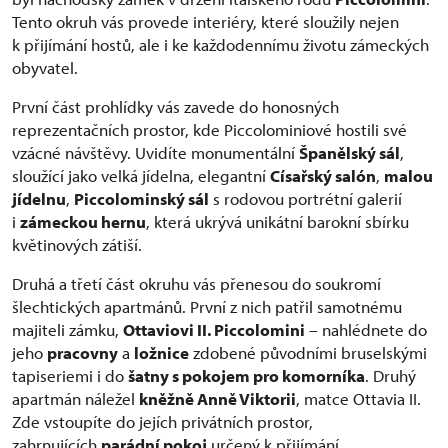
Tento okruh vás provede interiéry, které sloužily nejen
k přijímání hostů, ale i ke každodennímu životu zámeckých
obyvatel.
První část prohlídky vás zavede do honosných
reprezentačních prostor, kde Piccolominiové hostili své
vzácné návštěvy. Uvidíte monumentální
Španělský sál
,
sloužící jako velká jídelna, elegantní
Císařský salón
,
malou
jídelnu
,
Piccolominský sál
s rodovou portrétní galerií
i
zámeckou hernu
, která ukrývá unikátní barokní sbírku
květinových zátiší.
Druhá a třetí část okruhu vás přenesou do soukromí
šlechtických apartmánů. První z nich patřil samotnému
majiteli zámku,
Ottaviovi II. Piccolomini
– nahlédnete do
jeho
pracovny
a
ložnice
zdobené původními bruselskými
tapiseriemi i do
šatny s pokojem pro komorníka
. Druhý
apartmán náležel
kněžně Anně Viktorii
, matce Ottavia II.
Zde vstoupíte do jejích privátních prostor,
zahrnujících
parádní pokoj
určený k přijímání