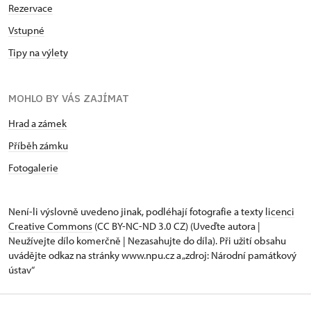
Rezervace
Vstupné
Tipy na výlety
MOHLO BY VÁS ZAJÍMAT
Hrad a zámek
Příběh zámku
Fotogalerie
Není-li výslovně uvedeno jinak, podléhají fotografie a texty
licenci
Creative Commons
(CC BY-NC-ND 3.0 CZ) (Uveďte autora |
Neužívejte dílo komerčně | Nezasahujte do díla). Při užití obsahu
uvádějte odkaz na stránky www.npu.cz a „zdroj: Národní památkový
ústav“