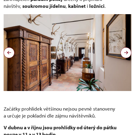
návštěv,
soukromou jídelnu
,
kabinet
i
ložnici
.
Začátky prohlídek většinou nejsou pevně stanoveny
a určuje je pokladní dle zájmu návštěvníků.
V dubnu a v říjnu jsou prohlídky od úterý do pátku
pouze v 11 a v 13 hodin.