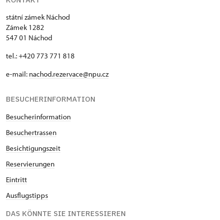
státní zámek Náchod
Zámek 1282
547 01 Náchod
tel.: +420 773 771 818
e-mail:
nachod.rezervace@npu.cz
BESUCHERINFORMATION
Besucherinformation
Besuchertrassen
Besichtigungszeit
Reservierungen
Eintritt
Ausflugstipps
DAS KÖNNTE SIE INTERESSIEREN