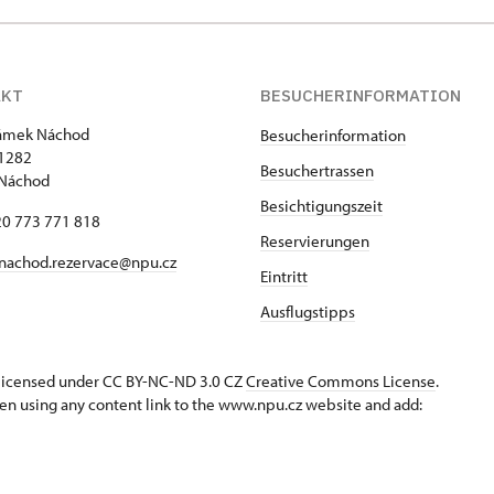
AKT
BESUCHERINFORMATION
zámek Náchod
Besucherinformation
1282
Besuchertrassen
 Náchod
Besichtigungszeit
420 773 771 818
Reservierungen
nachod.rezervace@npu.cz
Eintritt
Ausflugstipps
s licensed under CC BY-NC-ND 3.0 CZ
Creative Commons License
.
en using any content link to the www.npu.cz website and add: