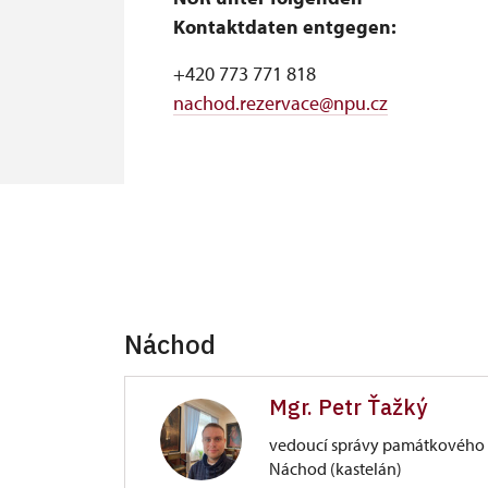
Kontaktdaten entgegen:
+420 773 771 818
nachod.rezervace@npu.cz
Náchod
Mgr. Petr Ťažký
vedoucí správy památkového 
Náchod (kastelán)