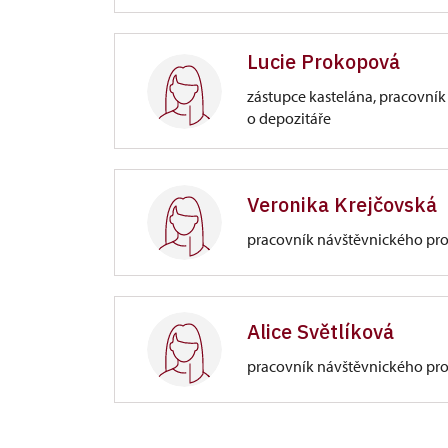
Zámek Náchod
Lucie Prokopová
Zámek 1282/, Náchod
zástupce kastelána, pracovník
o depozitáře
Zámek Náchod
Zámek 1282/, Náchod
Veronika Krejčovská
pracovník návštěvnického pr
Zámek Náchod
Zámek 1282/, Náchod
Alice Světlíková
pracovník návštěvnického pr
rezervace prohlídek
Zámek Náchod