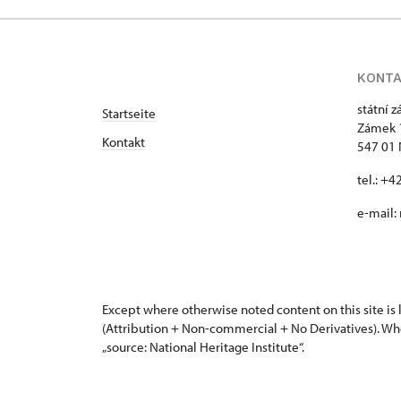
Zámek 1282/, Náchod
rezervace ubytování
KONT
státní 
Startseite
Zámek 
Kontakt
547 01
tel.: +
e-mail:
Except where otherwise noted content on this site i
(Attribution + Non-commercial + No Derivatives). Wh
„source: National Heritage Institute“.