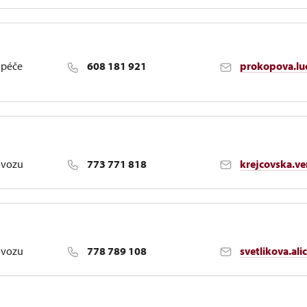
 péče
608 181 921
prokopova.lu
ovozu
773 771 818
krejcovska.v
ovozu
778 789 108
svetlikova.al