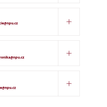
cie@npu.cz
eronika@npu.cz
ice@npu.cz