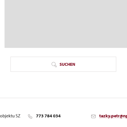
SUCHEN
objektu SZ
773 784 034
tazky.petr@n